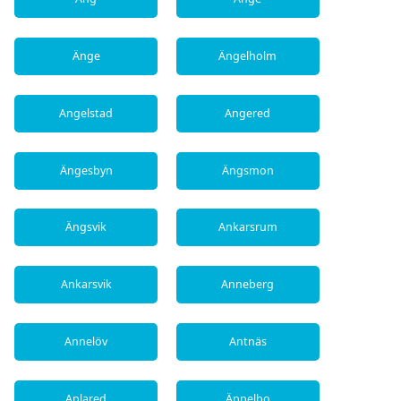
Änge
Ängelholm
Angelstad
Angered
Ängesbyn
Ängsmon
Ängsvik
Ankarsrum
Ankarsvik
Anneberg
Annelöv
Antnäs
Aplared
Äppelbo