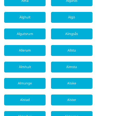
Alfta
Älgarås
Älghult
Älgö
Algutsrum
Alingsås
Allerum
Allsta
Älmhult
Älmsta
Almunge
Alsike
Alstad
Alster