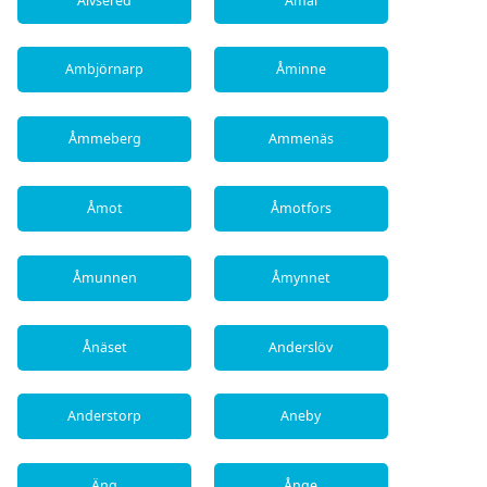
Älvsered
Åmål
Ambjörnarp
Åminne
Åmmeberg
Ammenäs
Åmot
Åmotfors
Åmunnen
Åmynnet
Ånäset
Anderslöv
Anderstorp
Aneby
Äng
Ånge