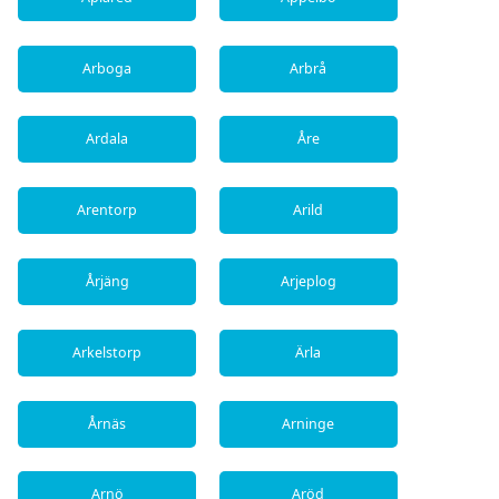
Arboga
Arbrå
Ardala
Åre
Arentorp
Arild
Årjäng
Arjeplog
Arkelstorp
Ärla
Årnäs
Arninge
Arnö
Aröd