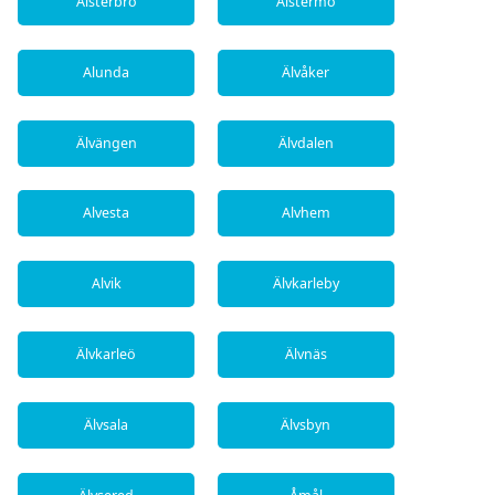
Alsterbro
Alstermo
Alunda
Älvåker
Älvängen
Älvdalen
Alvesta
Alvhem
Alvik
Älvkarleby
Älvkarleö
Älvnäs
Älvsala
Älvsbyn