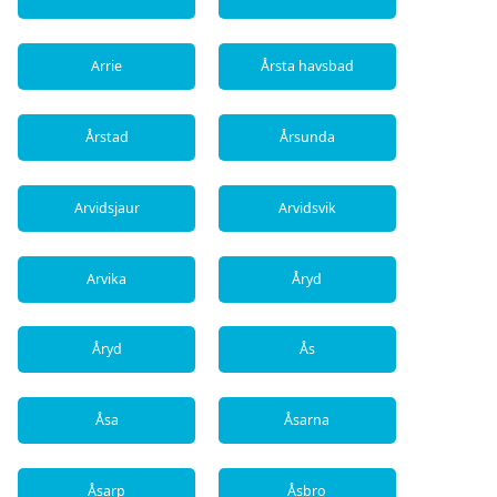
Arrie
Årsta havsbad
Årstad
Årsunda
Arvidsjaur
Arvidsvik
Arvika
Åryd
Åryd
Ås
Åsa
Åsarna
Åsarp
Åsbro