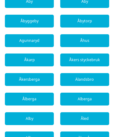
Åby
Åby
Åbyggeby
Åbytorp
Agunnaryd
Åhus
Åkarp
Åkers styckebruk
Åkersberga
Älandsbro
Ålberga
Alberga
Alby
Åled