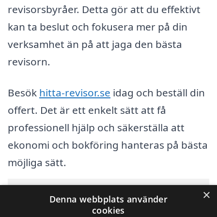
revisorsbyråer. Detta gör att du effektivt
kan ta beslut och fokusera mer på din
verksamhet än på att jaga den bästa
revisorn.
Besök
hitta-revisor.se
idag och beställ din
offert. Det är ett enkelt sätt att få
professionell hjälp och säkerställa att
ekonomi och bokföring hanteras på bästa
möjliga sätt.
Innehållsförteckning
×
gömma
Denna webbplats använder
1
Översikt över svenska städer som börjar med A
cookies
2
Sök efter en skicklig revisor i andra städer i Sverige