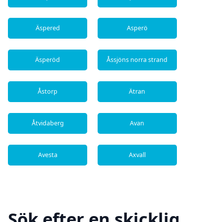
Äspered
Asperö
Äsperöd
Åssjöns norra strand
Åstorp
Ätran
Åtvidaberg
Avan
Avesta
Axvall
Sök efter en skicklig