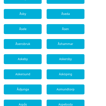
Åsby
Åseda
Åsele
Åsen
Åsensbruk
Åshammar
Askeby
Askersby
Askersund
Äsköping
Åsljunga
Asmundtorp
Aspås
Aspeboda