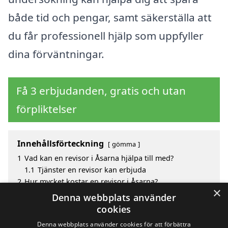
både tid och pengar, samt säkerställa att
du får professionell hjälp som uppfyller
dina förväntningar.
Få 3 erbjudanden, gratis och utan
förpliktelser
Innehållsförteckning
gömma
1
Vad kan en revisor i Åsarna hjälpa till med?
1.1
Tjänster en revisor kan erbjuda
2
Hur mycket kostar en revisor i Åsarna?
×
3
Fördelar med att välja revisor i Åsarna
Denna webbplats använder
4
Sök efter en skicklig revisor i de omgivande städerna
cookies
till Åsarna
Denna webbplats använder cookies för att förbättra