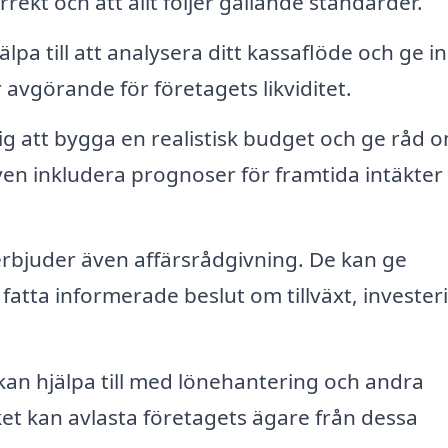
rrekt och att allt följer gällande standarder.
lpa till att analysera ditt kassaflöde och ge in
 avgörande för företagets likviditet.
ig att bygga en realistisk budget och ge råd 
ven inkludera prognoser för framtida intäkter
rbjuder även affärsrådgivning. De kan ge
t fatta informerade beslut om tillväxt, invester
kan hjälpa till med lönehantering och andra
ket kan avlasta företagets ägare från dessa