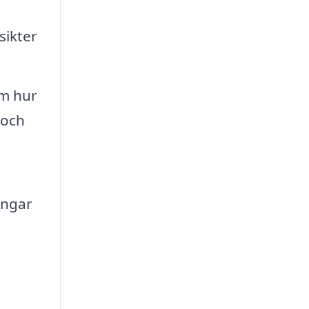
sikter
om hur
 och
ingar