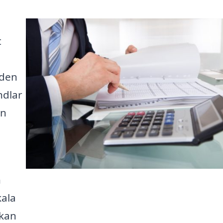
t
 den
ndlar
an
h
kala
 kan