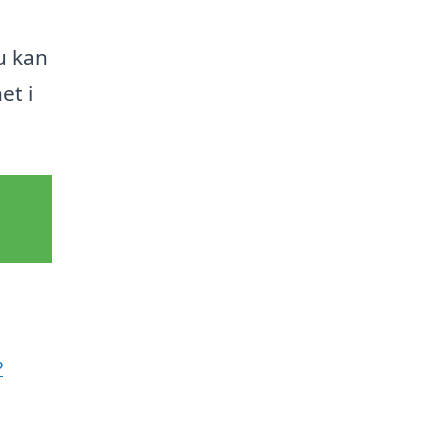
du kan
et i
?