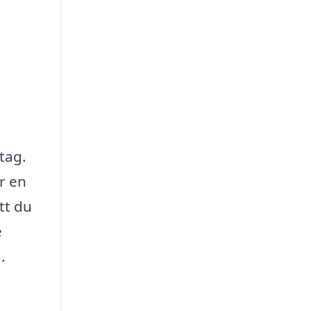
tag.
r en
tt du
e
.