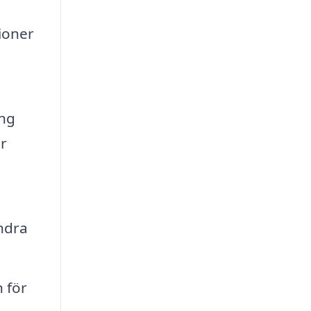
tioner
ing
er
andra
 för