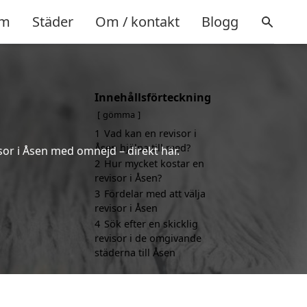
m
Städer
Om / kontakt
Blogg
Innehållsförteckning
gömma
1
Vad kan en revisor i
Åsen hjälpa till med?
sor i Åsen med omnejd – direkt här.
2
Hur mycket kostar en
revisor i Åsen?
3
Fördelar med att välja
revisor i Åsen
4
Sök efter en skicklig
revisor i de omgivande
städerna till Åsen