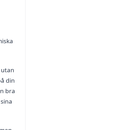
miska
, utan
å din
En bra
 sina