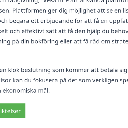
 och rådgivning, tveka inte att använda plattf
 Åsen. Plattformen ger dig möjlighet att se en li
 och begära ett erbjudande för att få en uppfa
lt och effektivt sätt att få den hjälp du behöv
ing på din bokföring eller att få råd om strat
a en klok beslutning som kommer att betala sig 
visor kan du fokusera på det som verkligen sp
ina ekonomiska mål.
iktelser