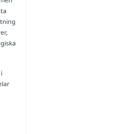
ormen
sta
ttning
er,
egiska
i
elar