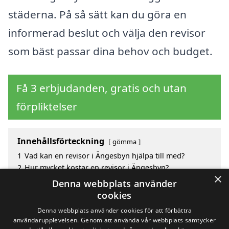
städerna. På så sätt kan du göra en
informerad beslut och välja den revisor
som bäst passar dina behov och budget.
Få 3 erbjudanden, gratis och utan
förpliktelser
Innehållsförteckning
gömma
1
Vad kan en revisor i Ängesbyn hjälpa till med?
2
Hur mycket kostar en revisor i Ängesbyn?
×
3
Fördelar med att välja revisor i Ängesbyn
Denna webbplats använder
4
Sök efter en skicklig revisor i de omgivande städerna
cookies
Ängesbyn
Denna webbplats använder cookies för att förbättra
användarupplevelsen. Genom att använda vår webbplats samtycker