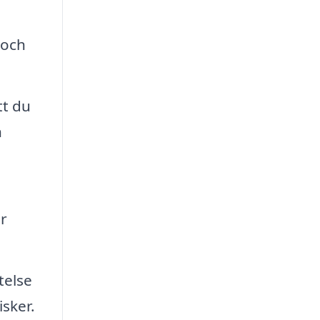
 och
tt du
h
or
telse
isker.