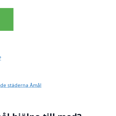
?
ande städerna Åmål