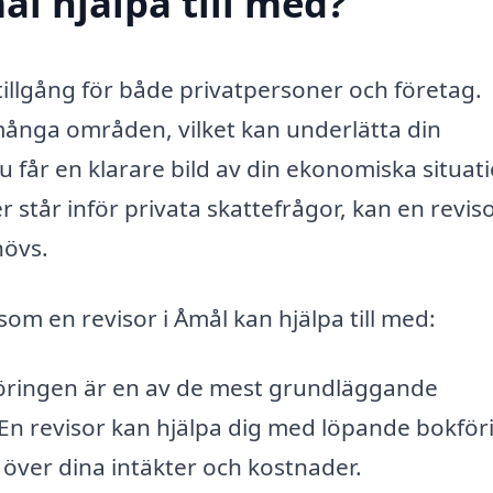
ål hjälpa till med?
tillgång för både privatpersoner och företag.
många områden, vilket kan underlätta din
u får en klarare bild av din ekonomiska situat
er står inför privata skattefrågor, kan en revis
hövs.
om en revisor i Åmål kan hjälpa till med:
föringen är en av de mest grundläggande
En revisor kan hjälpa dig med löpande bokför
kt över dina intäkter och kostnader.