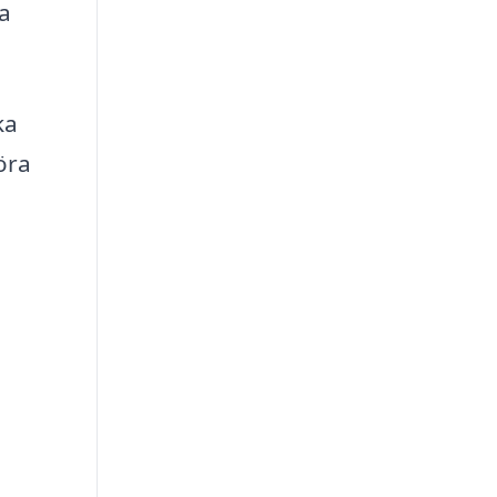
ta
ka
öra
a