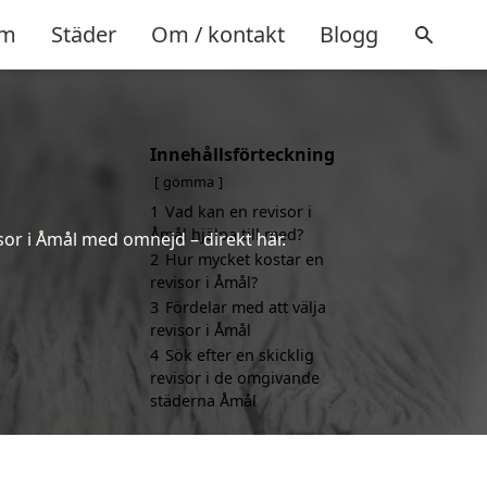
m
Städer
Om / kontakt
Blogg
Innehållsförteckning
gömma
1
Vad kan en revisor i
Åmål hjälpa till med?
sor i Åmål med omnejd – direkt här.
2
Hur mycket kostar en
revisor i Åmål?
3
Fördelar med att välja
revisor i Åmål
4
Sök efter en skicklig
revisor i de omgivande
städerna Åmål