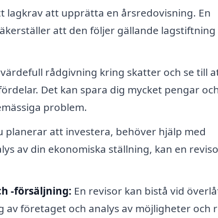
tt lagkrav att upprätta en årsredovisning. En
äkerställer att den följer gällande lagstiftning
ärdefull rådgivning kring skatter och se till a
h fördelar. Det kan spara dig mycket pengar oc
temässiga problem.
 planerar att investera, behöver hjälp med
nalys av din ekonomiska ställning, kan en revis
h -försäljning:
En revisor kan bistå vid överlå
g av företaget och analys av möjligheter och r