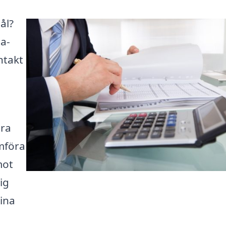
ål?
ta-
ntakt
ära
ämföra
mot
ig
dina