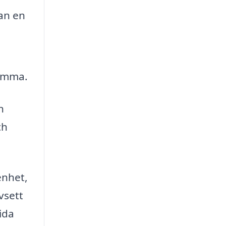
an en
komma.
n
ch
enhet,
vsett
sida