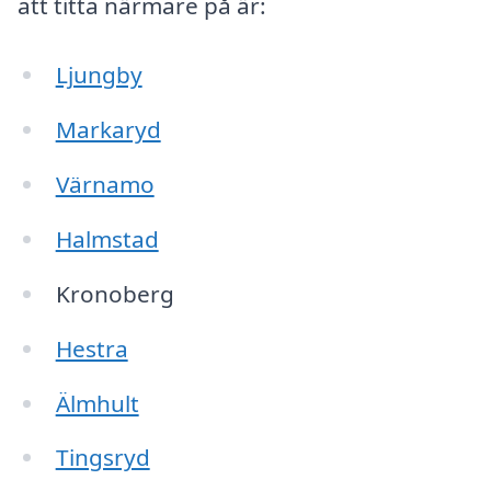
att titta närmare på är:
Ljungby
Markaryd
Värnamo
Halmstad
Kronoberg
Hestra
Älmhult
Tingsryd