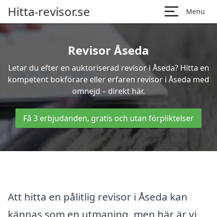
Hitta-revisor.se
Menu
Revisor Åseda
Letar du efter en auktoriserad revisor i Åseda? Hitta en
kompetent bokförare eller erfaren revisor i Åseda med
omnejd – direkt här.
Få 3 erbjudanden, gratis och utan förpliktelser
Att hitta en pålitlig revisor i Åseda kan
kännas som en utmaning, men här är vi