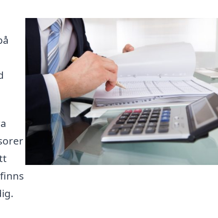
på
d
ra
sorer
tt
 finns
ig.