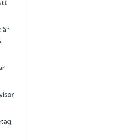
att
 är
s
är
visor
etag,