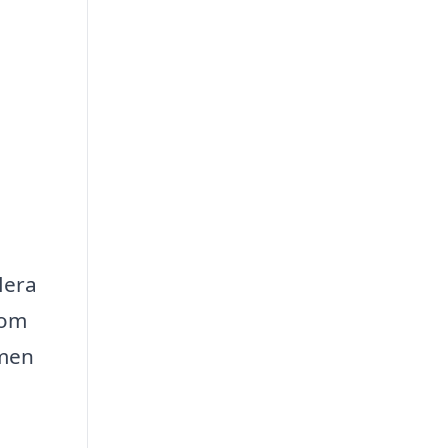
lera
som
mmen