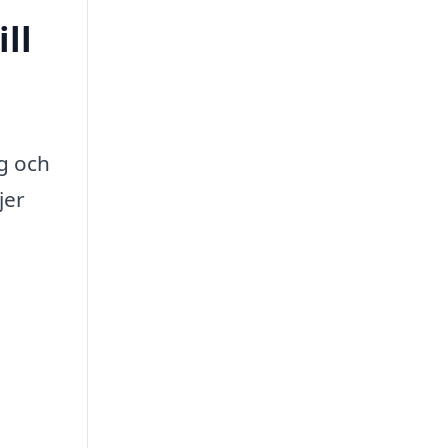
ll
ag och
jer