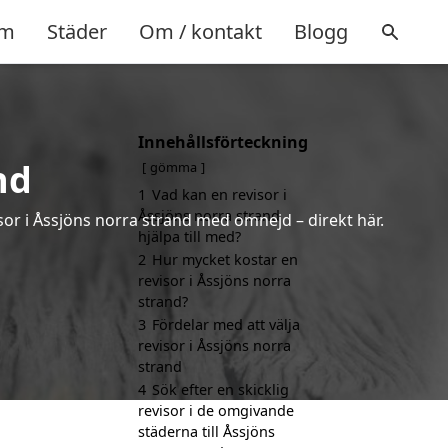
m
Städer
Om / kontakt
Blogg
Innehållsförteckning
nd
gömma
1
Vad kan en revisor i
Åssjöns norra strand
sor i Åssjöns norra strand med omnejd – direkt här.
hjälpa till med?
2
Hur mycket kostar en
revisor i Åssjöns norra
strand?
3
Fördelar med att välja
revisor i Åssjöns norra
strand
4
Sök efter en skicklig
revisor i de omgivande
städerna till Åssjöns