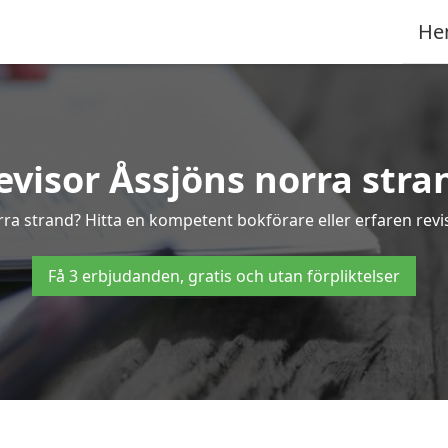
He
evisor Åssjöns norra stra
orra strand? Hitta en kompetent bokförare eller erfaren revi
Få 3 erbjudanden, gratis och utan förpliktelser