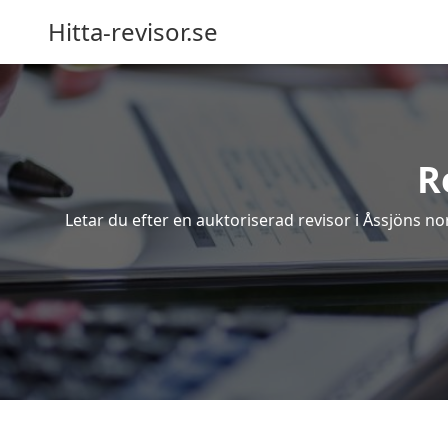
Hitta-revisor.se
R
Letar du efter en auktoriserad revisor i Åssjöns n