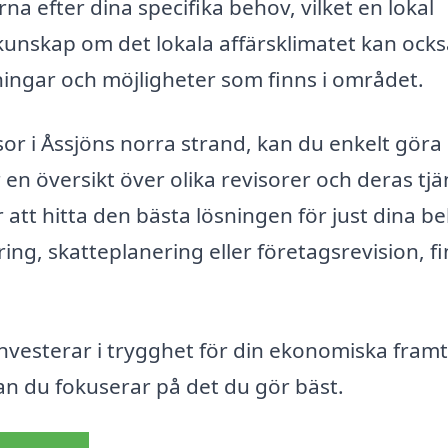
rna efter dina specifika behov, vilket en lokal
kunskap om det lokala affärsklimatet kan ock
ningar och möjligheter som finns i området.
sor i Åssjöns norra strand, kan du enkelt göra
 en översikt över olika revisorer och deras tjä
 att hitta den bästa lösningen för just dina b
g, skatteplanering eller företagsrevision, f
 investerar i trygghet för din ekonomiska framt
an du fokuserar på det du gör bäst.