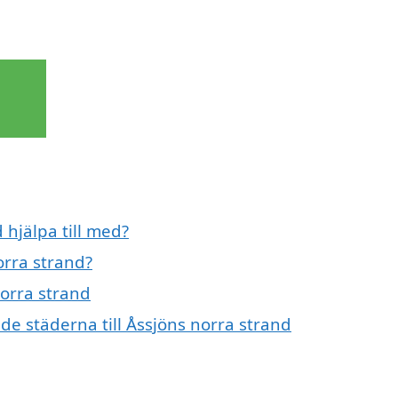
 hjälpa till med?
orra strand?
norra strand
nde städerna till Åssjöns norra strand