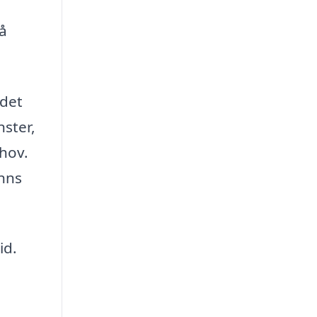
så
 det
nster,
ehov.
inns
id.