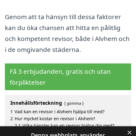
Genom att ta hänsyn till dessa faktorer
kan du öka chansen att hitta en pålitlig
och kompetent revisor, både i Alvhem och
i de omgivande städerna.
Få 3 erbjudanden, gratis och utan
förpliktelser
Innehållsförteckning
gömma
1
Vad kan en revisor i Alvhem hjälpa till med?
2
Hur mycket kostar en revisor i Alvhem?
2.1
Vilka tjänster kan en revisor hjälpa dig med?
×
3
Fördelar med att välja revisor i Alvhem
Denna webbplats använder