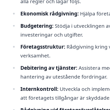
alla regler och lagar följs.
Ekonomisk rådgivning:
Hjälpa företa
Budgetering:
Stödja i utvecklingen a
investeringar och utgifter.
Företagsstruktur:
Rådgivning kring v
verksamhet.
Debitering av tjänster:
Assistera med
hantering av utestående fordringar.
Internkontroll:
Utveckla och implemen
att företagets tillgångar är skyddade
Rådgivning vid företagsöverlåtelser