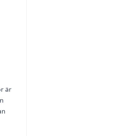
or är
an
an