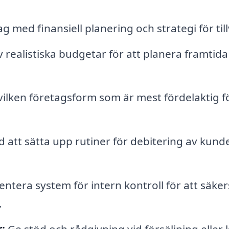
g med finansiell planering och strategi för till
v realistiska budgetar för att planera framtida
ilken företagsform som är mest fördelaktig f
 att sätta upp rutiner för debitering av kund
tera system för intern kontroll för att säker
.
:
Ge stöd och rådgivning vid försäljning eller