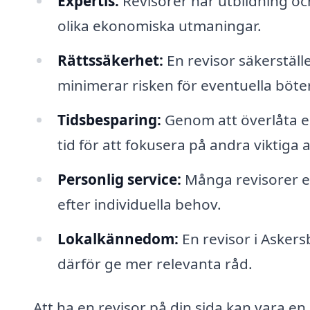
Expertis:
Revisorer har utbildning oc
olika ekonomiska utmaningar.
Rättssäkerhet:
En revisor säkerställer
minimerar risken för eventuella böter
Tidsbesparing:
Genom att överlåta ek
tid för att fokusera på andra viktiga
Personlig service:
Många revisorer e
efter individuella behov.
Lokalkännedom:
En revisor i Askers
därför ge mer relevanta råd.
Att ha en revisor på din sida kan vara en