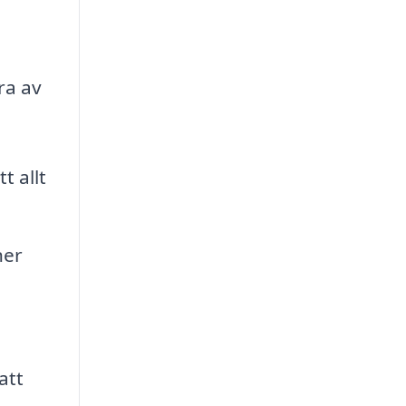
ra av
t allt
ner
att