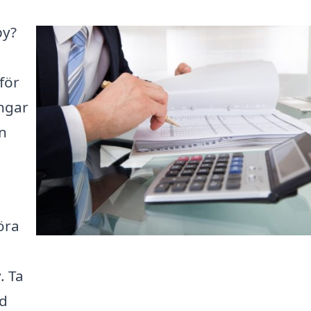
by?
för
ngar
an
öra
. Ta
ad