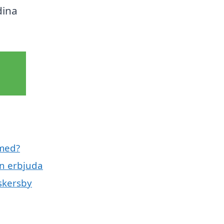
dina
 med?
an erbjuda
Askersby