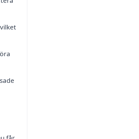
ntera
vilket
göra
ssade
Du får