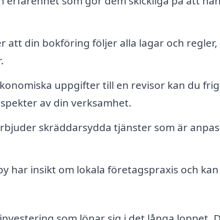
h erfarenhet som gör dem skickliga på att ha
 att din bokföring följer alla lagar och regler, 
.
onomiska uppgifter till en revisor kan du fri
 aspekter av din verksamhet.
rbjuder skräddarsydda tjänster som är anpa
by har insikt om lokala företagspraxis och kan
 investering som lönar sig i det långa loppet. 