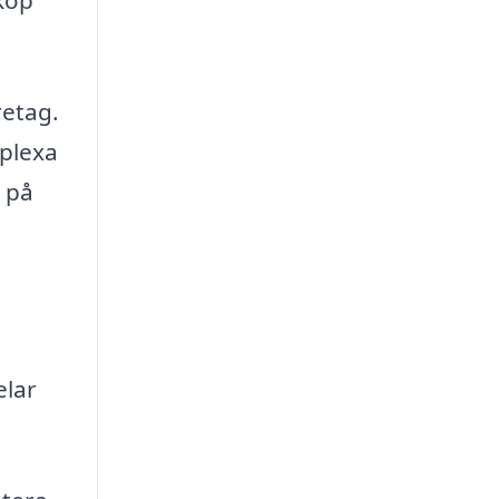
retag.
mplexa
s på
elar