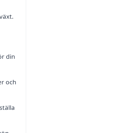
växt.
ör din
er och
ställa
 köp