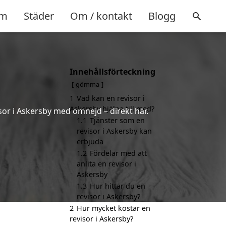
m
Städer
Om / kontakt
Blogg
Innehållsförteckning
gömma
1
Vad kan en revisor i
Askersby hjälpa till med?
sor i Askersby med omnejd – direkt här.
1.1
Tjänster som en
revisor i Askersby kan
erbjuda
1.2
Fördelar med att
anlita en revisor i
Askersby
1.3
Hur hittar du en
revisor i Askersby?
2
Hur mycket kostar en
revisor i Askersby?