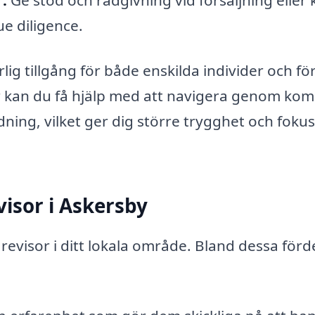
ue diligence.
lig tillgång för både enskilda individer och fö
or kan du få hjälp med att navigera genom ko
 ordning, vilket ger dig större trygghet och foku
visor i Askersby
 revisor i ditt lokala område. Bland dessa förd