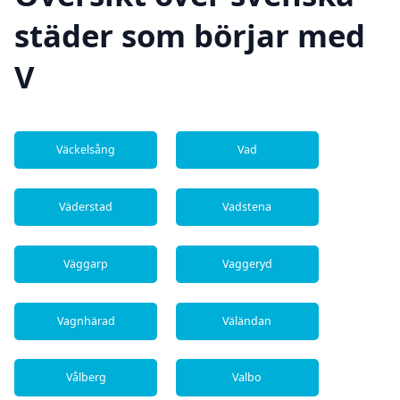
städer som börjar med
V
Väckelsång
Vad
Väderstad
Vadstena
Väggarp
Vaggeryd
Vagnhärad
Väländan
Vålberg
Valbo