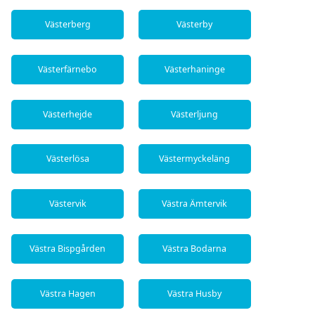
Västerberg
Västerby
Västerfärnebo
Västerhaninge
Västerhejde
Västerljung
Västerlösa
Västermyckeläng
Västervik
Västra Ämtervik
Västra Bispgården
Västra Bodarna
Västra Hagen
Västra Husby