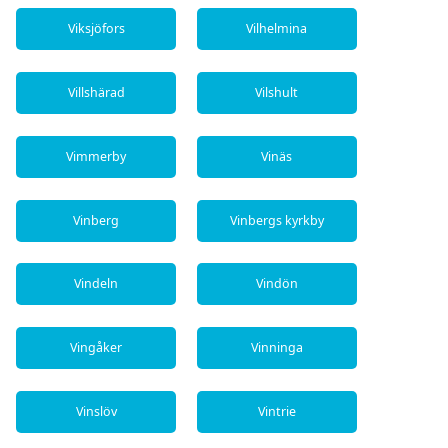
Viksjöfors
Vilhelmina
Villshärad
Vilshult
Vimmerby
Vinäs
Vinberg
Vinbergs kyrkby
Vindeln
Vindön
Vingåker
Vinninga
Vinslöv
Vintrie