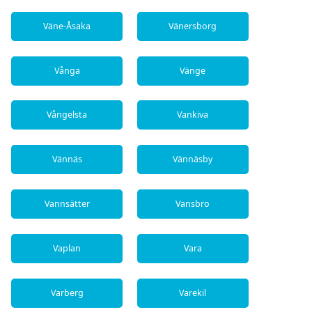
Väne-Åsaka
Vänersborg
Vånga
Vänge
Vångelsta
Vankiva
Vännäs
Vännäsby
Vannsätter
Vansbro
Vaplan
Vara
Varberg
Varekil