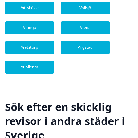
Vittskövle
Vollsjö
Vrångö
Vrena
Vretstorp
Vrigstad
Vuollerim
Sök efter en skicklig
revisor i andra städer i
Sverige