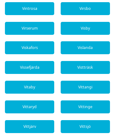
Vintrosa
Virsbo
Virserum
Visby
Viskafors
Vislanda
Vissefjärda
Vistträsk
Vitaby
Vittangi
Vittaryd
Vittinge
Vittjärv
Vittsjö