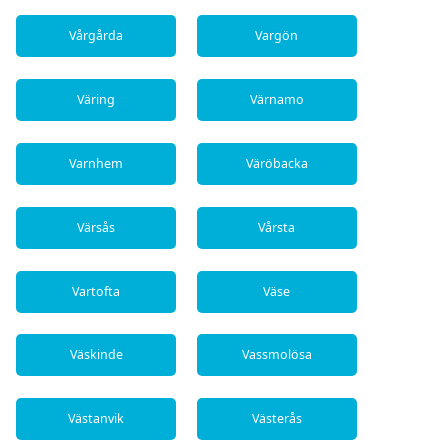
Vårgårda
Vargön
Väring
Värnamo
Varnhem
Väröbacka
Värsås
Vårsta
Vartofta
Väse
Väskinde
Vassmolösa
Västanvik
Västerås