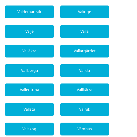
Valdemarsvik
Valinge
Valje
Valla
Vallåkra
Vallargärdet
Vallberga
Vallda
Vallentuna
Vallkärra
Vallsta
Vallvik
Valskog
Våmhus