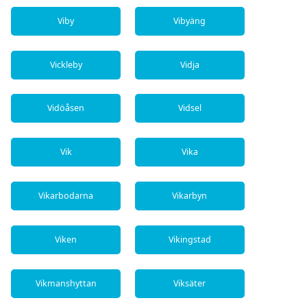
Viby
Vibyäng
Vickleby
Vidja
Vidöåsen
Vidsel
Vik
Vika
Vikarbodarna
Vikarbyn
Viken
Vikingstad
Vikmanshyttan
Viksäter