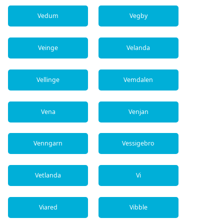
Vedum
Vegby
Veinge
Velanda
Vellinge
Vemdalen
Vena
Venjan
Venngarn
Vessigebro
Vetlanda
Vi
Viared
Vibble