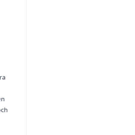
ra
en
och