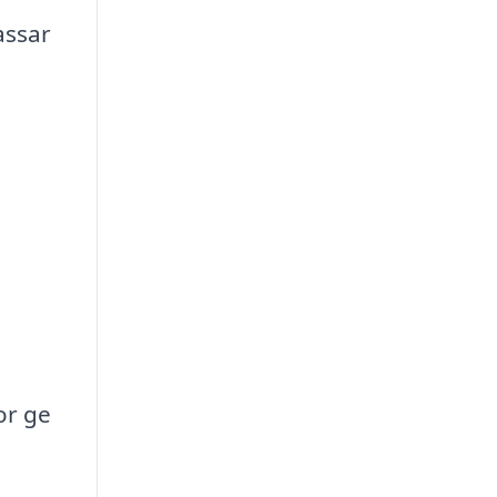
assar
or ge