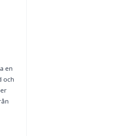
da en
d och
ler
rån