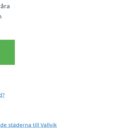
våra
n
d?
de städerna till Vallvik