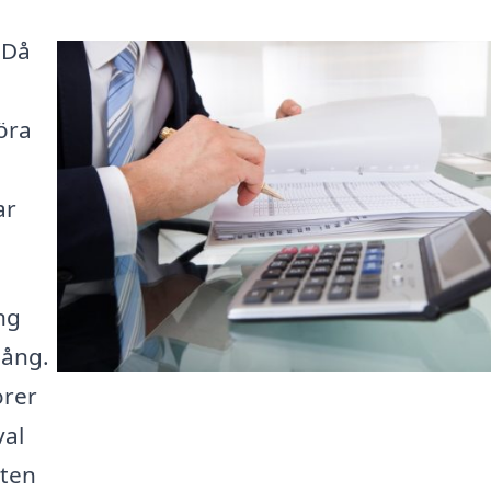
? Då
öra
ar
ing
gång.
orer
val
sten