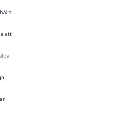
hålla
a att
älpa
ga
tar