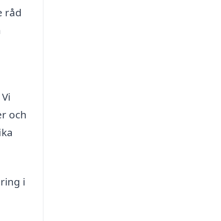
e råd
h
 Vi
er och
ika
ring i