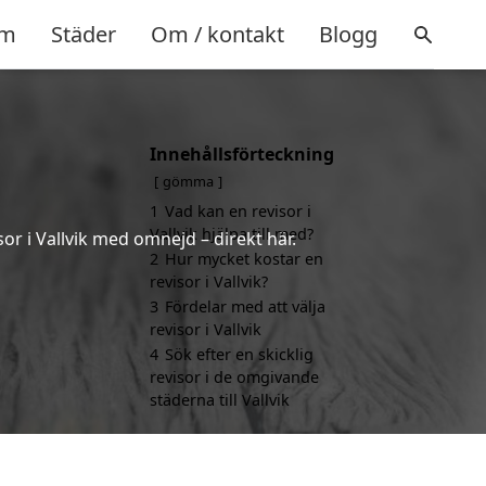
m
Städer
Om / kontakt
Blogg
Innehållsförteckning
gömma
1
Vad kan en revisor i
Vallvik hjälpa till med?
sor i Vallvik med omnejd – direkt här.
2
Hur mycket kostar en
revisor i Vallvik?
3
Fördelar med att välja
revisor i Vallvik
4
Sök efter en skicklig
revisor i de omgivande
städerna till Vallvik