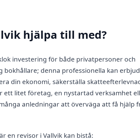
lvik hjälpa till med?
n klok investering för både privatpersoner och
lig bokhållare; denna professionella kan erbju
mera din ekonomi, säkerställa skatteefterlevna
r ett litet företag, en nystartad verksamhet el
många anledningar att överväga att få hjälp f
 en revisor i Vallvik kan bistå: