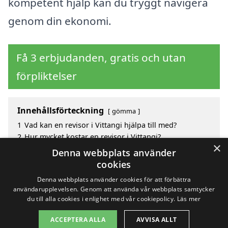
kompetent hjälp kan du tryggt navigera
genom din ekonomi.
Få 3 erbjudanden, gratis och utan
förpliktelser
Innehållsförteckning
gömma
1
Vad kan en revisor i Vittangi hjälpa till med?
2
Hur mycket kostar en revisor i Vittangi?
×
3
Fördelar med att välja revisor i Vittangi
Denna webbplats använder
4
Sök efter en skicklig revisor i de omgivande städerna
cookies
Vittangi
Denna webbplats använder cookies för att förbättra
användarupplevelsen. Genom att använda vår webbplats samtycker
du till alla cookies i enlighet med vår cookiepolicy.
Läs mer
Copyright 2026 - Pilanto Aps
ACCEPTERA ALLA
AVVISA ALLT