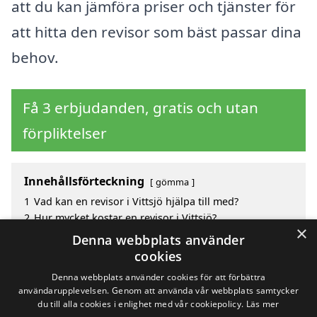
att du kan jämföra priser och tjänster för
att hitta den revisor som bäst passar dina
behov.
Få 3 erbjudanden, gratis och utan
förpliktelser
Innehållsförteckning
gömma
1
Vad kan en revisor i Vittsjö hjälpa till med?
2
Hur mycket kostar en revisor i Vittsjö?
×
3
Fördelar med att välja revisor i Vittsjö
Denna webbplats använder
4
Sök efter en skicklig revisor i de omgivande städerna
cookies
Vittsjö
Denna webbplats använder cookies för att förbättra
användarupplevelsen. Genom att använda vår webbplats samtycker
du till alla cookies i enlighet med vår cookiepolicy.
Läs mer