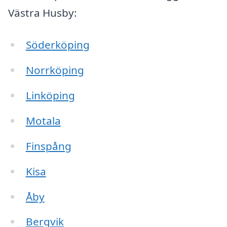
Västra Husby:
Söderköping
Norrköping
Linköping
Motala
Finspång
Kisa
Åby
Bergvik