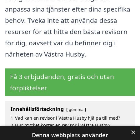
anpassa sina tjänster efter dina specifika
behov. Tveka inte att använda dessa
resurser för att hitta den bästa revisorn
för dig, oavsett var du befinner dig i
närheten av Västra Husby.
Få 3 erbjudanden, gratis och utan
förpliktelser
Innehållsförteckning
gömma
1
Vad kan en revisor i Västra Husby hjälpa till med?
2
Hur mycket kostar en revisor i Västra Husby?
×
3
Fördelar med att välja revisor i Västra Husby
Denna webbplats använder
4
Sök efter en skicklig revisor i de omgivande städerna