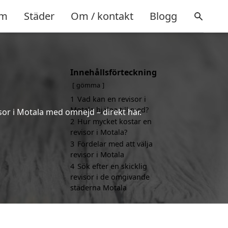
m
Städer
Om / kontakt
Blogg
Innehållsförteckning
gömma
1
Vad kan en revisor i
Motala hjälpa till med?
sor i Motala med omnejd – direkt här.
2
Hur mycket kostar en
revisor i Motala?
3
Fördelar med att välja
revisor i Motala
4
Sök efter en skicklig
revisor i de omgivande
städerna Motala