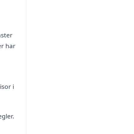
nster
er har
sor i
egler.