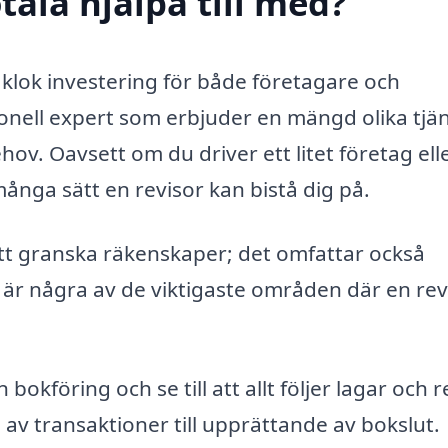
tala hjälpa till med?
n klok investering för både företagare och
ionell expert som erbjuder en mängd olika tjä
ov. Oavsett om du driver ett litet företag ell
ånga sätt en revisor kan bistå dig på.
tt granska räkenskaper; det omfattar också
 är några av de viktigaste områden där en revi
bokföring och se till att allt följer lagar och r
g av transaktioner till upprättande av bokslut.