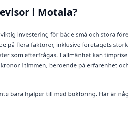
evisor i Motala?
n viktig investering för både små och stora för
 på flera faktorer, inklusive företagets storl
nster som efterfrågas. I allmänhet kan timpris
00 kronor i timmen, beroende på erfarenhet oc
 inte bara hjälper till med bokföring. Här är nå