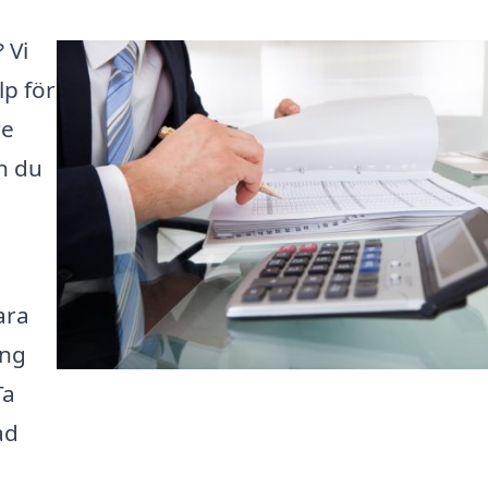
 Vi
lp för
re
n du
ara
ång
Ta
ad