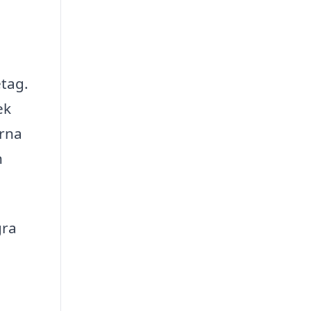
etag.
ek
erna
h
gra