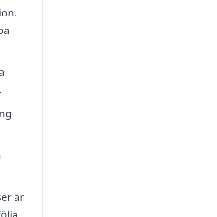
ion.
pa
a
.
ing
n
er är
ölja