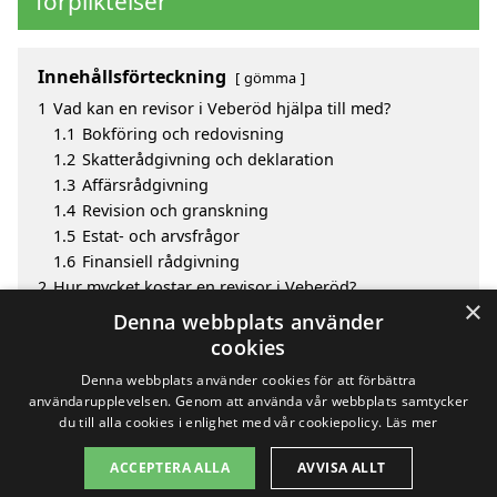
förpliktelser
Innehållsförteckning
gömma
1
Vad kan en revisor i Veberöd hjälpa till med?
1.1
Bokföring och redovisning
1.2
Skatterådgivning och deklaration
1.3
Affärsrådgivning
1.4
Revision och granskning
1.5
Estat- och arvsfrågor
1.6
Finansiell rådgivning
2
Hur mycket kostar en revisor i Veberöd?
×
3
Fördelar med att välja revisor i Veberöd
Denna webbplats använder
4
Sök efter en skicklig revisor i de omgivande städerna
cookies
till Veberöd
Denna webbplats använder cookies för att förbättra
användarupplevelsen. Genom att använda vår webbplats samtycker
du till alla cookies i enlighet med vår cookiepolicy.
Läs mer
Copyright 2026 - Pilanto Aps
ACCEPTERA ALLA
AVVISA ALLT
Hem
Om / kontakt
Blogg
Webbplatskarta
Villkor