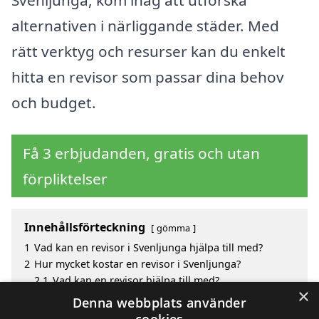
alternativen i närliggande städer. Med
rätt verktyg och resurser kan du enkelt
hitta en revisor som passar dina behov
och budget.
Få 3 erbjudanden, gratis och utan
förpliktelser
Innehållsförteckning
gömma
1
Vad kan en revisor i Svenljunga hjälpa till med?
2
Hur mycket kostar en revisor i Svenljunga?
2.1
Vad kan en revisor hjälpa till med?
×
3
Fördelar med att välja revisor i Svenljunga
Denna webbplats använder
4
Sök efter en skicklig revisor i de omgivande städerna