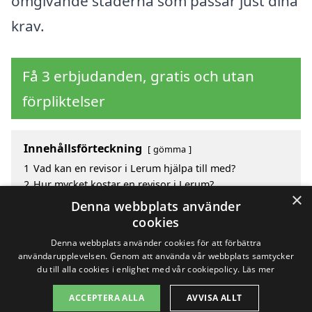
omgivande städerna som passar just dina
krav.
Få 3 erbjudanden, gratis och utan
förpliktelser
Innehållsförteckning
gömma
1
Vad kan en revisor i Lerum hjälpa till med?
2
Hur mycket kostar en revisor i Lerum?
×
3
Fördelar med att välja revisor i Lerum
Denna webbplats använder
4
Sök efter en skicklig revisor i de omgivande städerna
cookies
Lerum
Denna webbplats använder cookies för att förbättra
användarupplevelsen. Genom att använda vår webbplats samtycker
du till alla cookies i enlighet med vår cookiepolicy.
Läs mer
Copyright 2026 - Pilanto Aps
ACCEPTERA ALLA
AVVISA ALLT