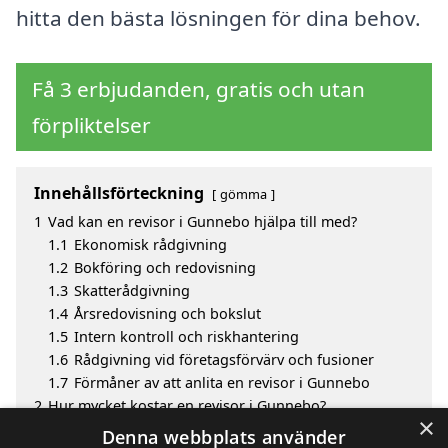
hitta den bästa lösningen för dina behov.
Få 3 erbjudanden, gratis och utan
förpliktelser
Innehållsförteckning
gömma
1
Vad kan en revisor i Gunnebo hjälpa till med?
1.1
Ekonomisk rådgivning
1.2
Bokföring och redovisning
1.3
Skatterådgivning
1.4
Årsredovisning och bokslut
1.5
Intern kontroll och riskhantering
1.6
Rådgivning vid företagsförvärv och fusioner
1.7
Förmåner av att anlita en revisor i Gunnebo
2
Hur mycket kostar en revisor i Gunnebo?
×
3
Fördelar med att välja revisor i Gunnebo
Denna webbplats använder