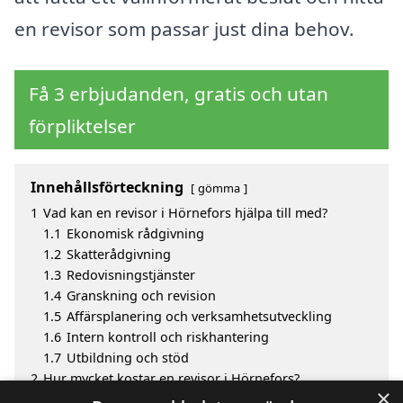
en revisor som passar just dina behov.
Få 3 erbjudanden, gratis och utan
förpliktelser
Innehållsförteckning
gömma
1
Vad kan en revisor i Hörnefors hjälpa till med?
1.1
Ekonomisk rådgivning
1.2
Skatterådgivning
1.3
Redovisningstjänster
1.4
Granskning och revision
1.5
Affärsplanering och verksamhetsutveckling
1.6
Intern kontroll och riskhantering
1.7
Utbildning och stöd
2
Hur mycket kostar en revisor i Hörnefors?
×
3
Fördelar med att välja revisor i Hörnefors