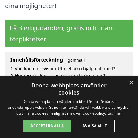
dina möjligheter!
Få 3 erbjudanden, gratis och utan
förpliktelser
Innehållsförteckning
gömma
1
Vad kan en revisor i Ulricehamn hjälpa till med?
2
Hur mycket kostar en revisor i Ulricehamn?
×
3
Fördelar med att välja revisor i Ulricehamn
Denna webbplats använder
4
Sök efter en skicklig revisor i de omgivande städerna
cookies
till Ulricehamn
Denna webbplats använder cookies för att förbättra
användarupplevelsen. Genom att använda vår webbplats samtycker
du till alla cookies i enlighet med vår cookiepolicy.
Läs mer
Copyright 2026 - Pilanto Aps
ACCEPTERA ALLA
AVVISA ALLT
Hem
Om / kontakt
Blogg
Webbplatskarta
Villkor