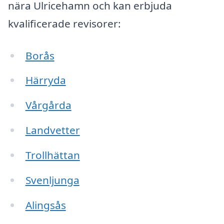
nära Ulricehamn och kan erbjuda
kvalificerade revisorer:
Borås
Härryda
Vårgårda
Landvetter
Trollhättan
Svenljunga
Alingsås