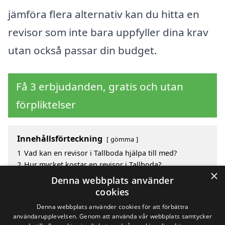
jämföra flera alternativ kan du hitta en
revisor som inte bara uppfyller dina krav
utan också passar din budget.
Få 3 erbjudanden, gratis och utan
förpliktelser
Innehållsförteckning
gömma
1
Vad kan en revisor i Tallboda hjälpa till med?
2
Hur mycket kostar en revisor i Tallboda?
×
3
Fördelar med att välja revisor i Tallboda
Denna webbplats använder
4
Sök efter en skicklig revisor i de omgivande städerna
cookies
Tallboda
Denna webbplats använder cookies för att förbättra
användarupplevelsen. Genom att använda vår webbplats samtycker