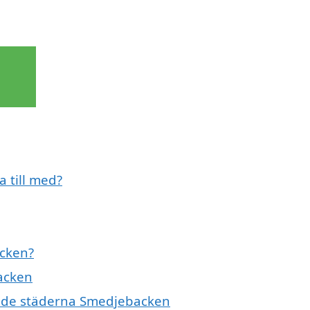
 till med?
acken?
backen
vande städerna Smedjebacken