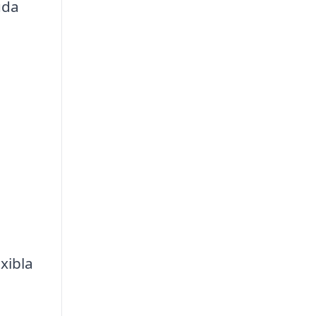
uda
xibla