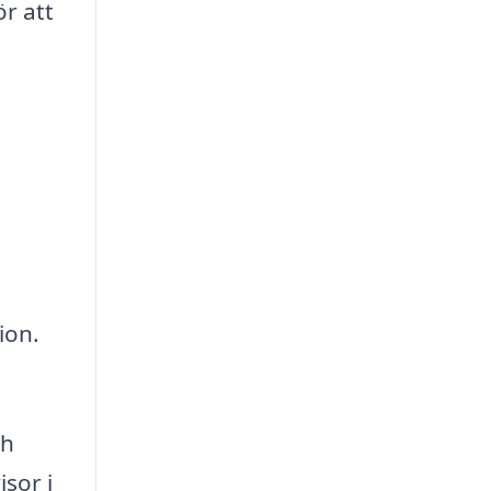
r att
ion.
ch
sor i