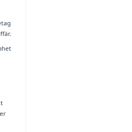
etag
ffär.
mhet
tt
ger