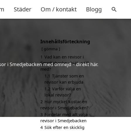
m
Städer
Om / kontakt
Blogg
Innehållsförteckning
gömma
1
Vad kan en revisor i
Smedjebacken hjälpa till
isor i Smedjebacken med omnejd – direkt här.
med?
1.1
Tjänster som en
revisor kan erbjuda
1.2
Varför välja en
lokal revisor?
2
Hur mycket kostar en
revisor i Smedjebacken?
3
Fördelar med att välja
revisor i Smedjebacken
4
Sök efter en skicklig