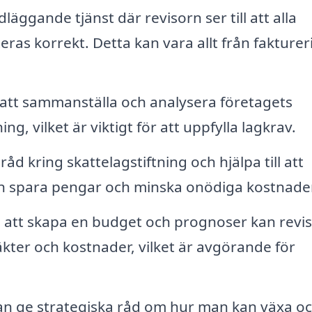
äggande tjänst där revisorn ser till att alla
s korrekt. Detta kan vara allt från fakturer
d att sammanställa och analysera företagets
g, vilket är viktigt för att uppfylla lagkrav.
åd kring skattelagstiftning och hjälpa till att
kan spara pengar och minska onödiga kostnader
tt skapa en budget och prognoser kan revi
ntäkter och kostnader, vilket är avgörande för
an ge strategiska råd om hur man kan växa o