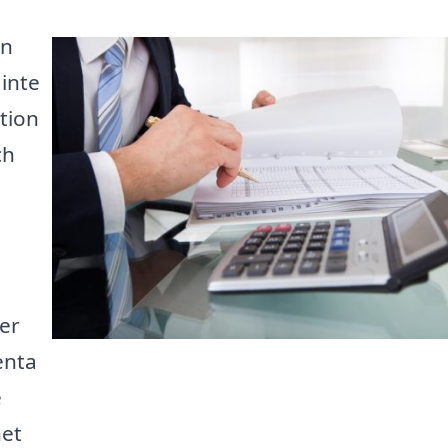
en
inte
tion
ch
er
enta
e
het