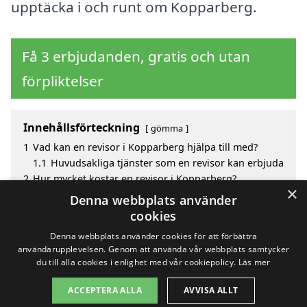
upptäcka i och runt om Kopparberg.
Få 3 erbjudanden, gratis och utan
förpliktelser
Innehållsförteckning
gömma
1
Vad kan en revisor i Kopparberg hjälpa till med?
1.1
Huvudsakliga tjänster som en revisor kan erbjuda
2
Hur mycket kostar en revisor i Kopparberg?
×
3
Fördelar med att välja revisor i Kopparberg
Denna webbplats använder
4
Sök efter en skicklig revisor i de omgivande städerna
cookies
Kopparberg
Denna webbplats använder cookies för att förbättra
användarupplevelsen. Genom att använda vår webbplats samtycker
du till alla cookies i enlighet med vår cookiepolicy.
Läs mer
Copyright 2026 - Pilanto Aps
ACCEPTERA ALLA
AVVISA ALLT