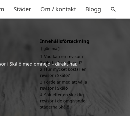
m
Städer
Om / kontakt
Blogg
Innehållsförteckning
gömma
1
Vad kan en revisor i
Skålö hjälpa till med?
sor i Skålö med omnejd – direkt här.
2
Hur mycket kostar en
revisor i Skålö?
3
Fördelar med att välja
revisor i Skålö
4
Sök efter en skicklig
revisor i de omgivande
städerna Skålö