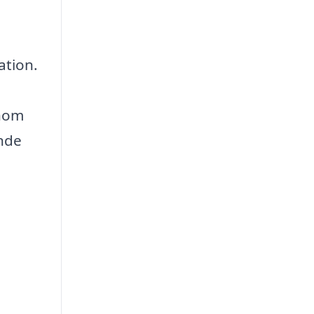
ation.
enom
ande