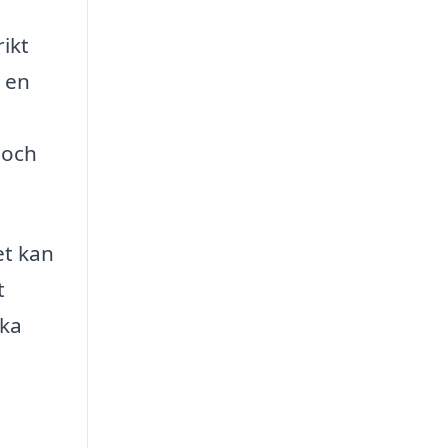
rikt
d en
 och
et kan
t
ika