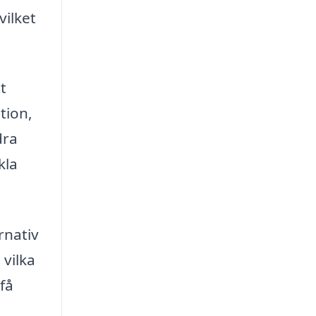
vilket
t
tion,
dra
kla
rnativ
 vilka
få