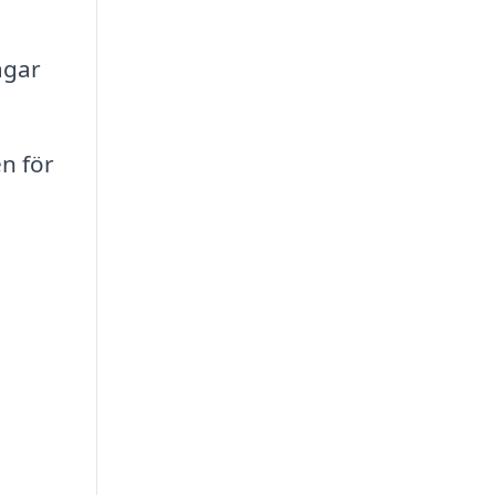
agar
n för
,