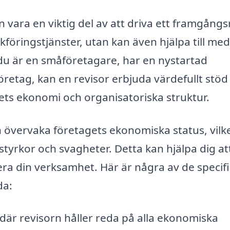
an vara en viktig del av att driva ett framgångs
kföringstjänster, utan kan även hjälpa till me
 du är en småföretagare, har en nystartad
företag, kan en revisor erbjuda värdefullt stöd
ts ekonomi och organisatoriska struktur.
h övervaka företagets ekonomiska status, vilk
 styrkor och svagheter. Detta kan hjälpa dig at
ra din verksamhet. Här är några av de specif
da:
är revisorn håller reda på alla ekonomiska