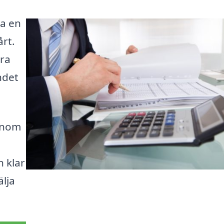
ra en
rt.
öra
ndet
genom
n klar
älja