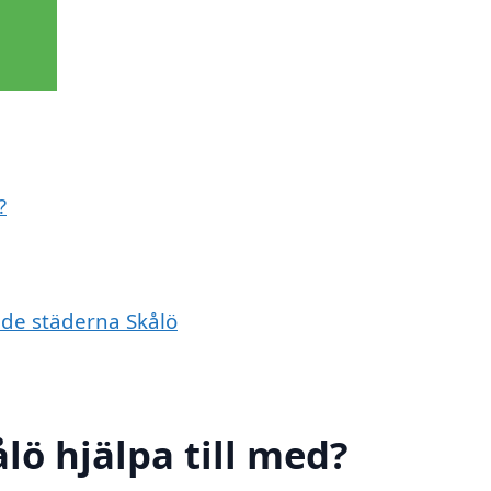
?
ande städerna Skålö
ålö hjälpa till med?