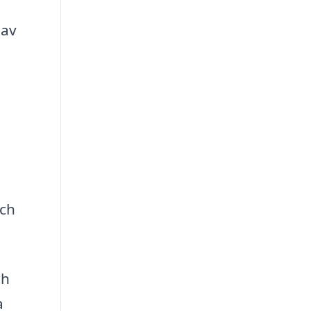
 av
och
ch
a