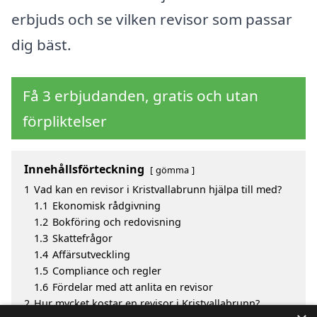
erbjuds och se vilken revisor som passar
dig bäst.
Få 3 erbjudanden, gratis och utan
förpliktelser
Innehållsförteckning
gömma
1
Vad kan en revisor i Kristvallabrunn hjälpa till med?
1.1
Ekonomisk rådgivning
1.2
Bokföring och redovisning
1.3
Skattefrågor
1.4
Affärsutveckling
1.5
Compliance och regler
1.6
Fördelar med att anlita en revisor
2
Hur mycket kostar en revisor i Kristvallabrunn?