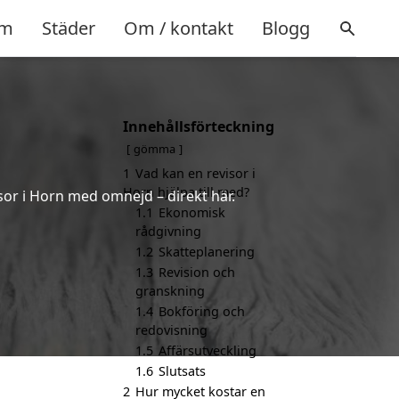
m
Städer
Om / kontakt
Blogg
Innehållsförteckning
gömma
1
Vad kan en revisor i
Horn hjälpa till med?
sor i Horn med omnejd – direkt här.
1.1
Ekonomisk
rådgivning
1.2
Skatteplanering
1.3
Revision och
granskning
1.4
Bokföring och
redovisning
1.5
Affärsutveckling
1.6
Slutsats
2
Hur mycket kostar en