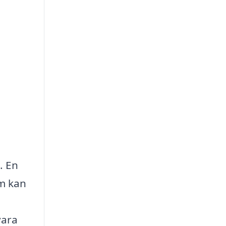
. En
om kan
vara