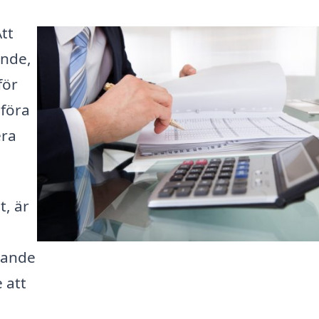
Att
ande,
för
mföra
era
t, är
örande
 att