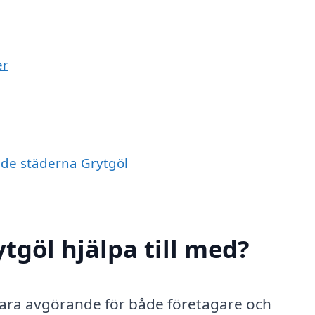
er
ande städerna Grytgöl
ytgöl hjälpa till med?
n vara avgörande för både företagare och