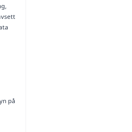
ng,
avsett
ata
syn på