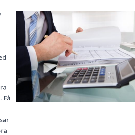
e
ed
ära
. Få
ssar
öra