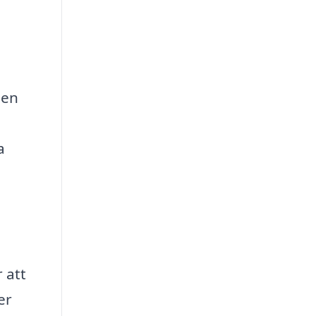
 en
a
r att
er