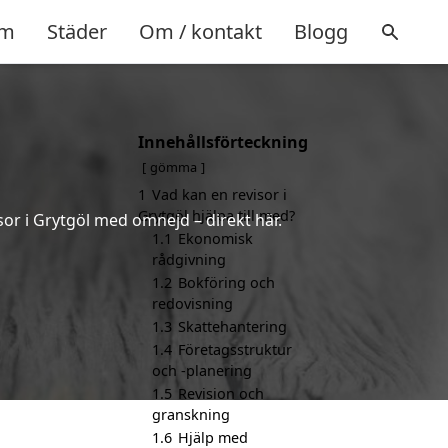
m
Städer
Om / kontakt
Blogg
Innehållsförteckning
gömma
1
Vad kan en revisor i
Grytgöl hjälpa till med?
sor i Grytgöl med omnejd – direkt här.
1.1
Ekonomisk
rådgivning
1.2
Bokföring och
redovisning
1.3
Skattehantering
1.4
Företagsstruktur
och -planering
1.5
Revision och
granskning
1.6
Hjälp med