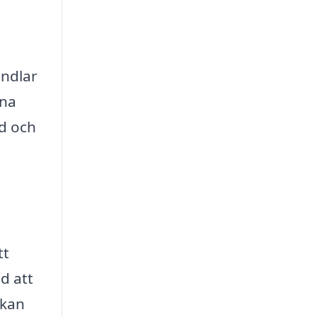
andlar
rna
ed och
tt
d att
 kan