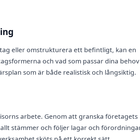
ring
ag eller omstrukturera ett befintligt, kan en
öretagsformerna och vad som passar dina behov
färsplan som är både realistisk och långsiktig.
evisorns arbete. Genom att granska företagets
allt stämmer och följer lagar och förordningar
verksamhet sköts på ett korrekt sätt.