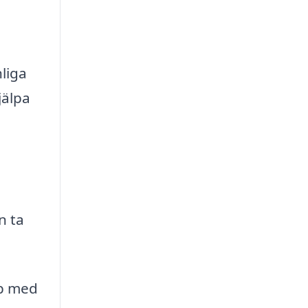
liga
jälpa
n ta
lp med