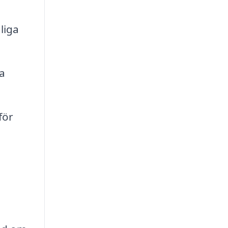
liga
a
för