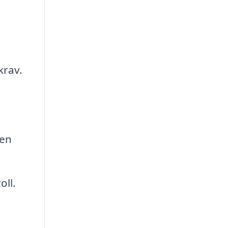
krav.
den
oll.