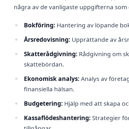
några av de vanligaste uppgifterna som e
Bokföring:
Hantering av löpande bokf
Årsredovisning:
Upprättande av årsr
Skatterådgivning:
Rådgivning om ska
skattebördan.
Ekonomisk analys:
Analys av företag
finansiella hälsan.
Budgetering:
Hjälp med att skapa och
Kassaflödeshantering:
Strategier fö
tillgångar.