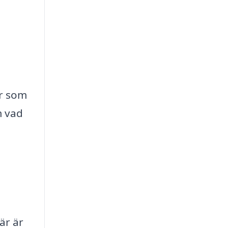
er som
m vad
är är