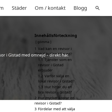
m
Städer
Om / kontakt
Blogg
Innehållsförteckning
gömma
1
Vad kan en revisor i
Gistad hjälpa till med?
sor i Gistad med omnejd – direkt här.
1.1
Tjänster som en
revisor i Gistad
erbjuder
1.2
Varför välja en
lokal revisor i Gistad?
1.3
Hur hittar du en
bra revisor i Gistad?
2
Hur mycket kostar en
revisor i Gistad?
3
Fördelar med att välja