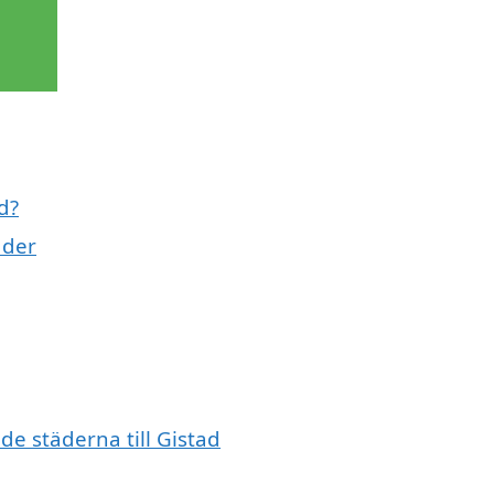
d?
uder
nde städerna till Gistad