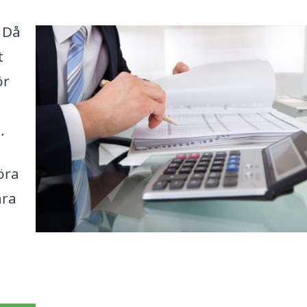
? Då
t
ör
.
öra
ära