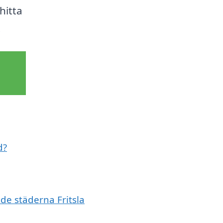
hitta
!
d?
nde städerna Fritsla