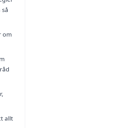
 så
er om
om
 råd
r,
 allt