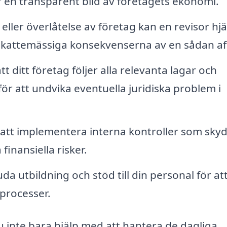
ter en transparent bild av företagets ekonomi.
 eller överlåtelse av företag kan en revisor hj
 skattemässiga konsekvenserna av en sådan aff
tt ditt företag följer alla relevanta lagar och
t för att undvika eventuella juridiska problem i
l att implementera interna kontroller som sky
inansiella risker.
a utbildning och stöd till din personal för at
processer.
 du inte bara hjälp med att hantera de dagliga