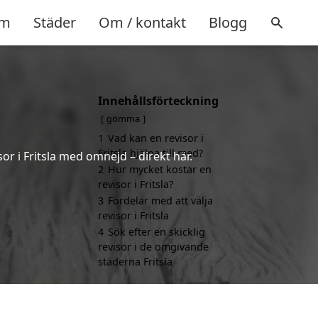
m
Städer
Om / kontakt
Blogg
Innehållsförteckning
gömma
1
Vad kan en revisor i
Fritsla hjälpa till med?
or i Fritsla med omnejd – direkt här.
2
Hur mycket kostar en
revisor i Fritsla?
3
Fördelar med att välja
revisor i Fritsla
4
Sök efter en skicklig
revisor i de omgivande
städerna Fritsla