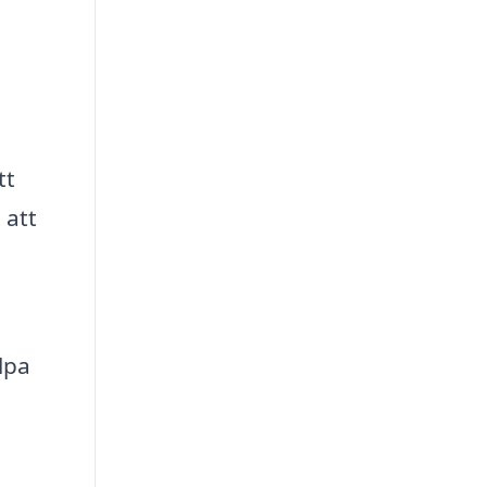
tt
 att
lpa