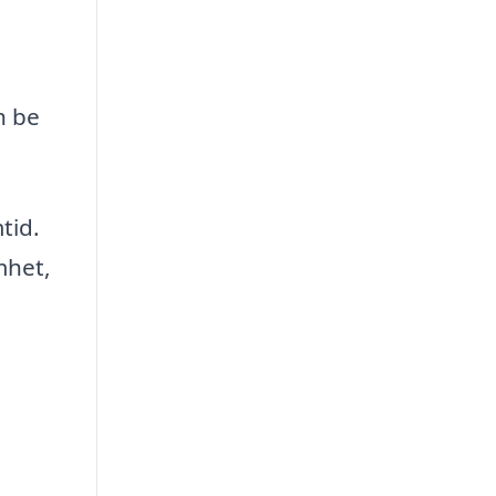
h be
tid.
mhet,