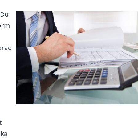
? Du
form
cerad
a
t
ika