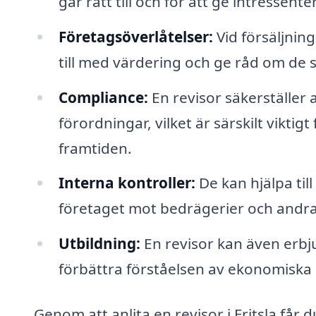
går rätt till och för att ge intressen
Företagsöverlåtelser:
Vid försäljning
till med värdering och ge råd om de
Compliance:
En revisor säkerställer a
förordningar, vilket är särskilt viktig
framtiden.
Interna kontroller:
De kan hjälpa til
företaget mot bedrägerier och andra f
Utbildning:
En revisor kan även erbjud
förbättra förståelsen av ekonomiska 
Genom att anlita en revisor i Fritsla får