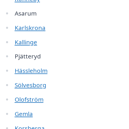
Asarum
Karlskrona
Kallinge
Pjätteryd
Hässleholm
Sölvesborg
Olofström
Gemla
Korsberga