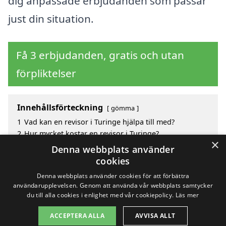
dig anpassade erbjudanden som passar
just din situation.
Få 3 erbjudanden, gratis och utan
förpliktelser
Innehållsförteckning
gömma
1
Vad kan en revisor i Turinge hjälpa till med?
2
Hur mycket kostar en revisor i Turinge?
×
3
Fördelar med att välja revisor i Turinge
Denna webbplats använder
4
Sök efter en skicklig revisor i de omgivande städerna
cookies
Turinge
Denna webbplats använder cookies för att förbättra
användarupplevelsen. Genom att använda vår webbplats samtycker
du till alla cookies i enlighet med vår cookiepolicy.
Läs mer
Copyright 2026 - Pilanto Aps
ACCEPTERA ALLA
AVVISA ALLT