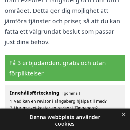
från revisorer i Tångaberg och runt om i
området. Detta ger dig möjlighet att
jämföra tjänster och priser, så att du kan
fatta ett välgrundat beslut som passar
just dina behov.
Få 3 erbjudanden, gratis och utan
förpliktelser
Innehållsförteckning
gömma
1
Vad kan en revisor i Tångaberg hjälpa till med?
2
Hur mycket kostar en revisor i Tångaberg?
×
3
Fördelar med att välja revisor i Tångaberg
Denna webbplats använder
4
Sök efter en skicklig revisor i de omgivande städerna
cookies
Tångaberg