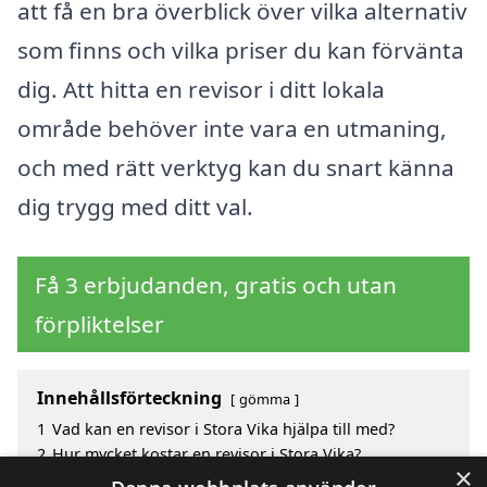
att få en bra överblick över vilka alternativ
som finns och vilka priser du kan förvänta
dig. Att hitta en revisor i ditt lokala
område behöver inte vara en utmaning,
och med rätt verktyg kan du snart känna
dig trygg med ditt val.
Få 3 erbjudanden, gratis och utan
förpliktelser
Innehållsförteckning
gömma
1
Vad kan en revisor i Stora Vika hjälpa till med?
2
Hur mycket kostar en revisor i Stora Vika?
×
3
Fördelar med att välja revisor i Stora Vika