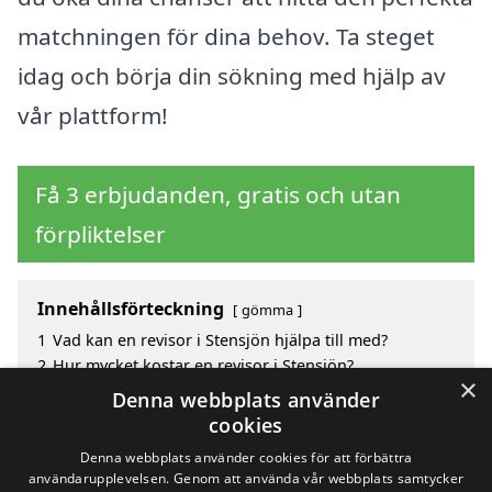
matchningen för dina behov. Ta steget
idag och börja din sökning med hjälp av
vår plattform!
Få 3 erbjudanden, gratis och utan
förpliktelser
Innehållsförteckning
gömma
1
Vad kan en revisor i Stensjön hjälpa till med?
2
Hur mycket kostar en revisor i Stensjön?
×
3
Fördelar med att välja revisor i Stensjön
Denna webbplats använder
4
Sök efter en skicklig revisor i de omgivande städerna
cookies
Stensjön
Denna webbplats använder cookies för att förbättra
användarupplevelsen. Genom att använda vår webbplats samtycker