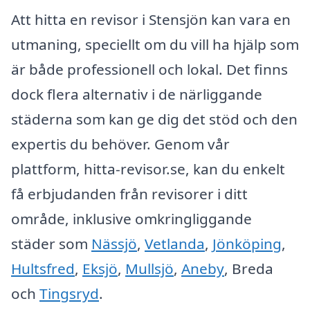
Att hitta en revisor i Stensjön kan vara en
utmaning, speciellt om du vill ha hjälp som
är både professionell och lokal. Det finns
dock flera alternativ i de närliggande
städerna som kan ge dig det stöd och den
expertis du behöver. Genom vår
plattform, hitta-revisor.se, kan du enkelt
få erbjudanden från revisorer i ditt
område, inklusive omkringliggande
städer som
Nässjö
,
Vetlanda
,
Jönköping
,
Hultsfred
,
Eksjö
,
Mullsjö
,
Aneby
, Breda
och
Tingsryd
.