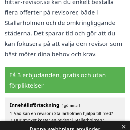
hittar-revisor.se kan du enkelt beställa
flera offerter på revisorer, både i
Stallarholmen och de omkringliggande
städerna. Det sparar tid och gör att du
kan fokusera på att välja den revisor som
bäst möter dina behov och krav.
Få 3 erbjudanden, gratis och utan
förpliktelser
Innehållsförteckning
gömma
1
Vad kan en revisor i Stallarholmen hjälpa till med?
2
Hur mycket kostar en revisor i Stallarholmen?
×
3
Fördelar med att välja revisor i Stallarholmen
Denna webbplats använder