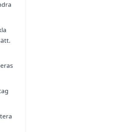
ndra
kla
ätt.
deras
tag
ntera