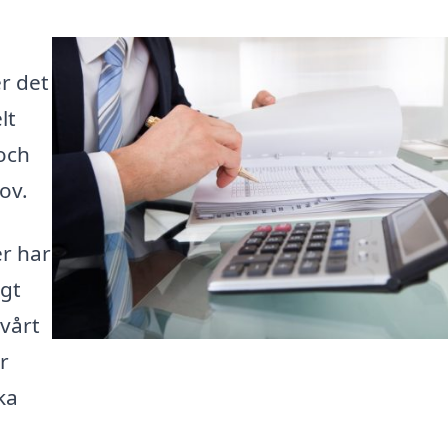
r det
lt
 och
ov.
er har
igt
 vårt
r
ka