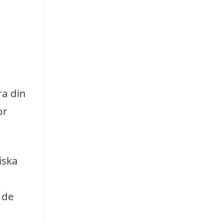
ra din
or
iska
 de