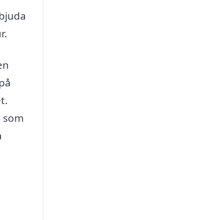
rbjuda
r.
en
 på
t.
n som
a