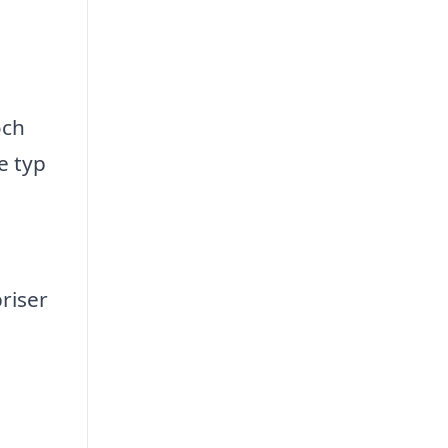
och
e typ
riser