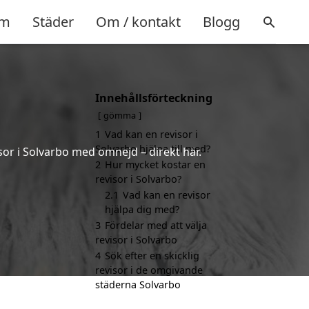
m
Städer
Om / kontakt
Blogg
Innehållsförteckning
gömma
1
Vad kan en revisor i
Solvarbo hjälpa till med?
sor i Solvarbo med omnejd – direkt här.
2
Hur mycket kostar en
revisor i Solvarbo?
2.1
Vad kan en revisor
hjälpa dig med?
3
Fördelar med att välja
revisor i Solvarbo
4
Sök efter en skicklig
revisor i de omgivande
städerna Solvarbo