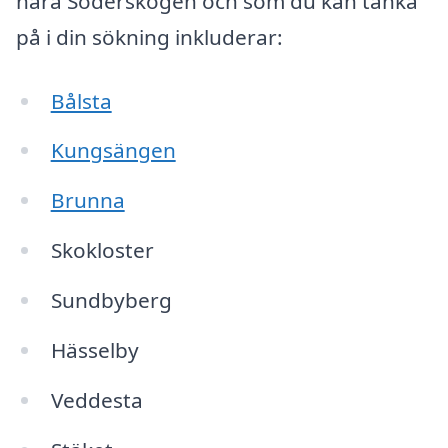
nära Söderskogen och som du kan tänka
på i din sökning inkluderar:
Bålsta
Kungsängen
Brunna
Skokloster
Sundbyberg
Hässelby
Veddesta