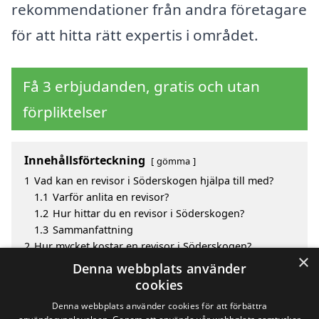
rekommendationer från andra företagare
för att hitta rätt expertis i området.
Få 3 erbjudanden, gratis och utan
förpliktelser
Innehållsförteckning
gömma
1
Vad kan en revisor i Söderskogen hjälpa till med?
1.1
Varför anlita en revisor?
1.2
Hur hittar du en revisor i Söderskogen?
1.3
Sammanfattning
2
Hur mycket kostar en revisor i Söderskogen?
×
3
Fördelar med att välja revisor i Söderskogen
Denna webbplats använder
4
Sök efter en skicklig revisor i de omkringliggande
cookies
städerna Söderskogen
Denna webbplats använder cookies för att förbättra