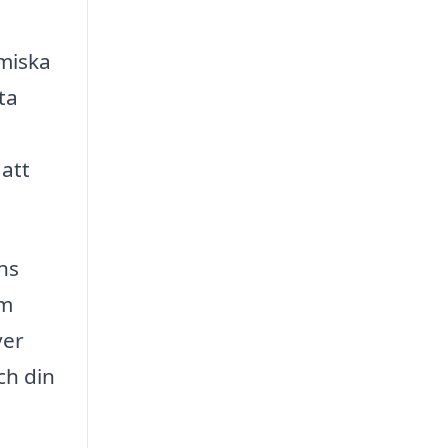
omiska
ta
 att
ens
om
ver
ch din