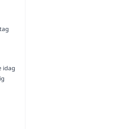
etag
e idag
ig