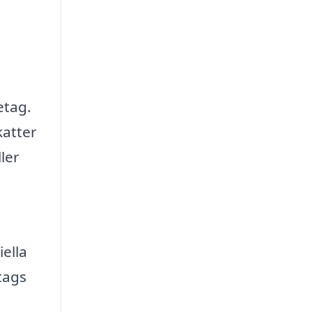
etag.
katter
ler
iella
tags