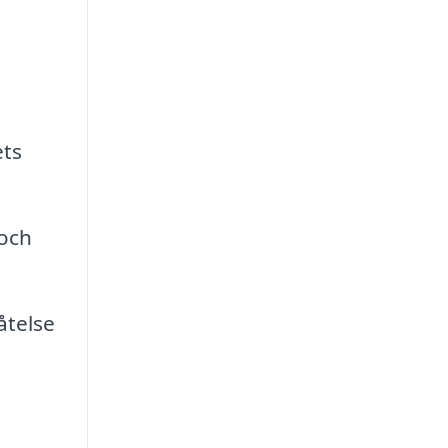
e
ets
 och
åtelse