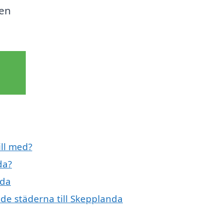
den
ill med?
da?
nda
nde städerna till Skepplanda