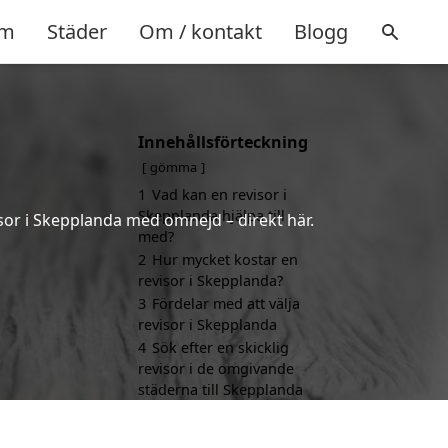
m
Städer
Om / kontakt
Blogg
Innehållsförteckning
gömma
1
Vad kan en revisor i
Skepplanda hjälpa till
isor i Skepplanda med omnejd – direkt här.
med?
2
Hur mycket kostar en
revisor i Skepplanda?
3
Fördelar med att välja
revisor i Skepplanda
4
Sök efter en skicklig
revisor i de omgivande
städerna till Skepplanda