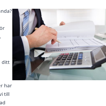
landa?
ör
.
 ditt
er har
 till
rad