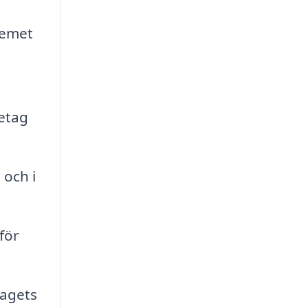
temet
retag
 och i
för
tagets