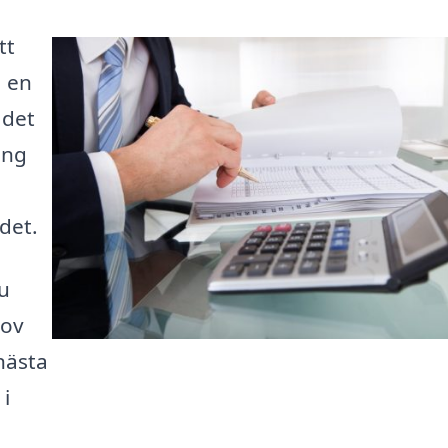
tt
a en
 det
ång
det.
u
hov
 nästa
i