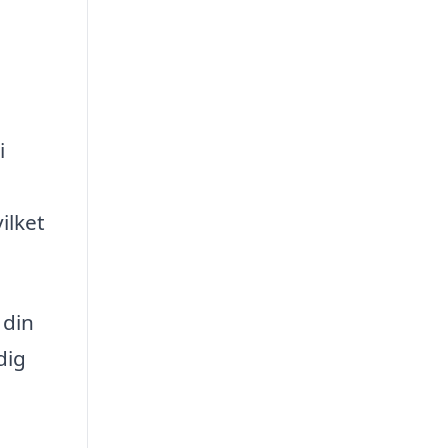
i
ilket
 din
dig