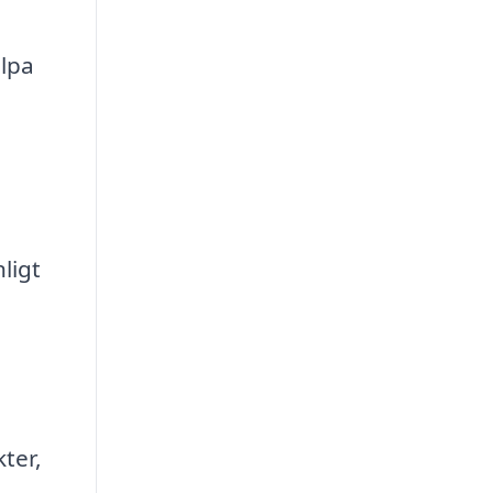
älpa
ligt
ter,