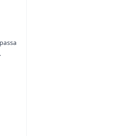
 passa
.
u