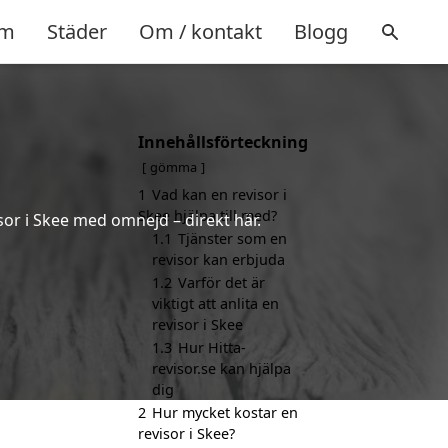
m
Städer
Om / kontakt
Blogg
Innehållsförteckning
gömma
1
Vad kan en revisor i
Skee hjälpa till med?
sor i Skee med omnejd – direkt här.
1.1
Tjänster som en
revisor kan erbjuda
1.2
Varför det är
viktigt att anlita en
revisor i Skee
1.3
Hur Hitta-
revisor.se kan hjälpa
dig
2
Hur mycket kostar en
revisor i Skee?