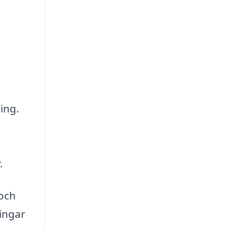
ing.
.
 och
ningar