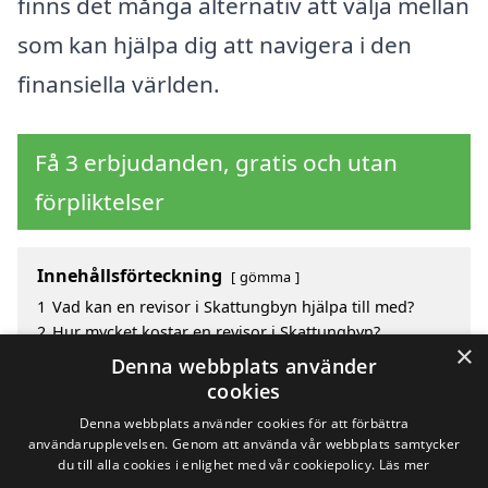
finns det många alternativ att välja mellan
som kan hjälpa dig att navigera i den
finansiella världen.
Få 3 erbjudanden, gratis och utan
förpliktelser
Innehållsförteckning
gömma
1
Vad kan en revisor i Skattungbyn hjälpa till med?
2
Hur mycket kostar en revisor i Skattungbyn?
×
3
Fördelar med att välja revisor i Skattungbyn
Denna webbplats använder
4
Sök efter en skicklig revisor i de omgivande städerna
cookies
Skattungbyn
Denna webbplats använder cookies för att förbättra
användarupplevelsen. Genom att använda vår webbplats samtycker
du till alla cookies i enlighet med vår cookiepolicy.
Läs mer