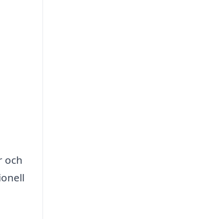
r och
ionell