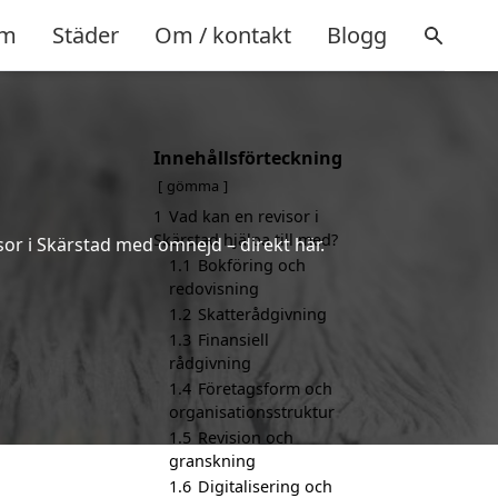
m
Städer
Om / kontakt
Blogg
Innehållsförteckning
gömma
1
Vad kan en revisor i
Skärstad hjälpa till med?
sor i Skärstad med omnejd – direkt här.
1.1
Bokföring och
redovisning
1.2
Skatterådgivning
1.3
Finansiell
rådgivning
1.4
Företagsform och
organisationsstruktur
1.5
Revision och
granskning
1.6
Digitalisering och