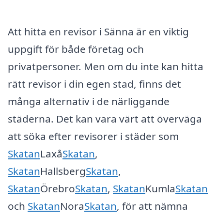
Att hitta en revisor i Sänna är en viktig
uppgift för både företag och
privatpersoner. Men om du inte kan hitta
rätt revisor i din egen stad, finns det
många alternativ i de närliggande
städerna. Det kan vara värt att överväga
att söka efter revisorer i städer som
Skatan
Laxå
Skatan
,
Skatan
Hallsberg
Skatan
,
Skatan
Örebro
Skatan
,
Skatan
Kumla
Skatan
och
Skatan
Nora
Skatan
, för att nämna