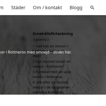
m
Städer
Om / kontakt
Blogg
Innehållsförteckning
gömma
1
Vad kan en revisor i
Rottneros hjälpa till
sor i Rottneros med omnejd – direkt här.
med?
2
Hur mycket kostar en
revisor i Rottneros?
3
Fördelar med att välja
revisor i Rottneros
4
Sök efter en skicklig
revisor i de omgivande
städerna Rottneros