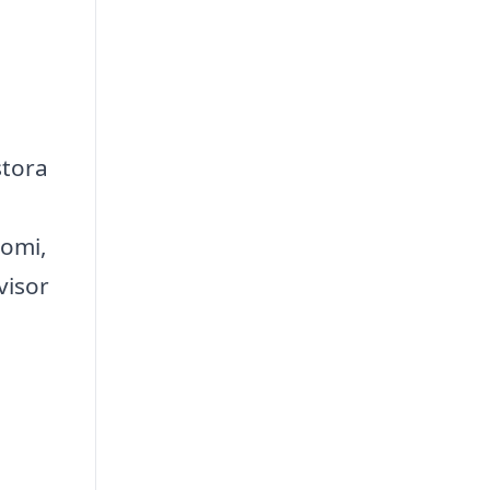
stora
nomi,
visor