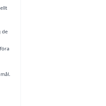
ellt
g de
mföra
 mål.