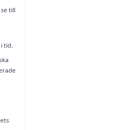
e till
 tid.
ska
merade
gets