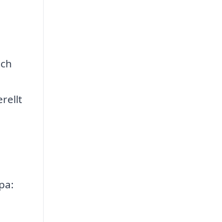
och
rellt
pa: