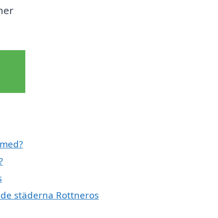
ner
l med?
?
s
ande städerna Rottneros