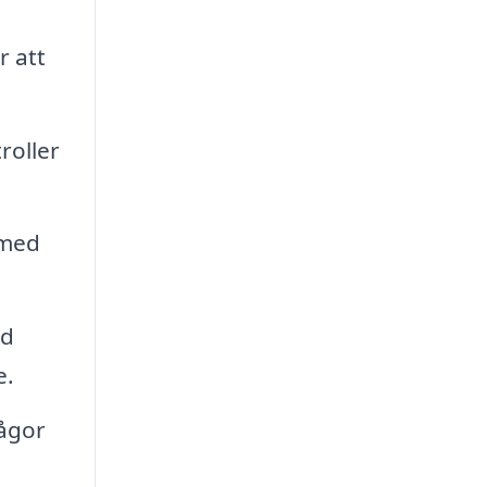
r att
roller
 med
id
e.
rågor