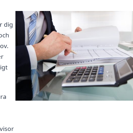
r dig
 och
ov.
er
igt
ära
visor