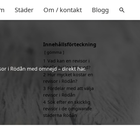
m
Städer
Om / kontakt
Blogg
Innehållsförteckning
gömma
1
Vad kan en revisor i
Rödån hjälpa till med?
isor i Rödån med omnejd – direkt här.
2
Hur mycket kostar en
revisor i Rödån?
3
Fördelar med att välja
revisor i Rödån
4
Sök efter en skicklig
revisor i de omgivande
städerna Rödån