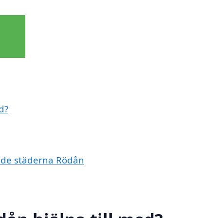
d?
vande städerna Rödån