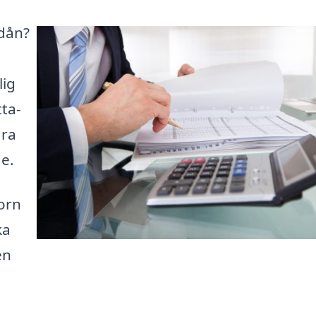
ödån?
lig
tta-
ära
de.
sorn
ka
en