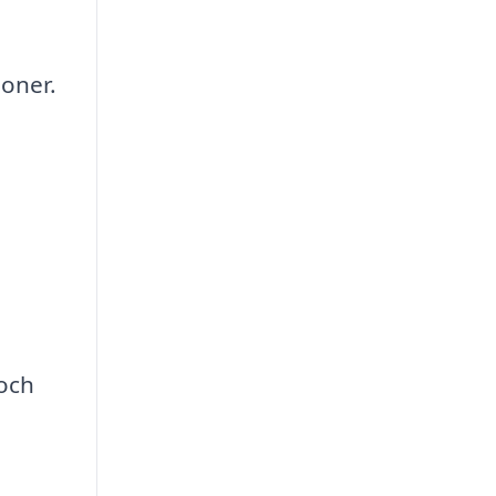
ioner.
 och