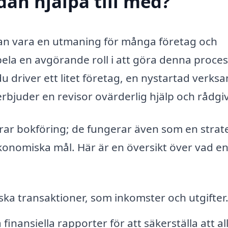
dån hjälpa till med?
kan vara en utmaning för många företag och
pela en avgörande roll i att göra denna proce
u driver ett litet företag, en nystartad verks
erbjuder en revisor ovärderlig hjälp och rådgi
rar bokföring; de fungerar även som en strat
konomiska mål. Här är en översikt över vad e
ska transaktioner, som inkomster och utgifter
nansiella rapporter för att säkerställa att all