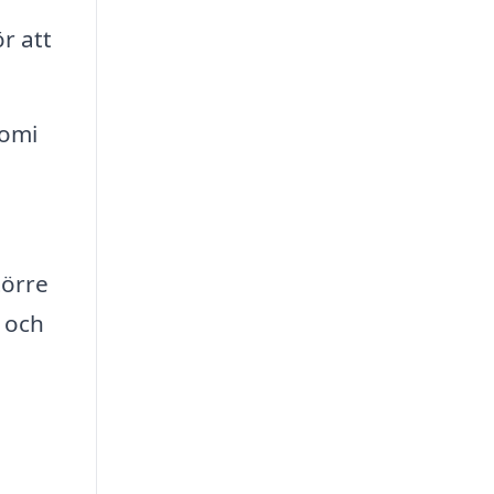
r att
nomi
törre
 och