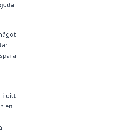
bjuda
 något
tar
 spara
i ditt
ta en
a