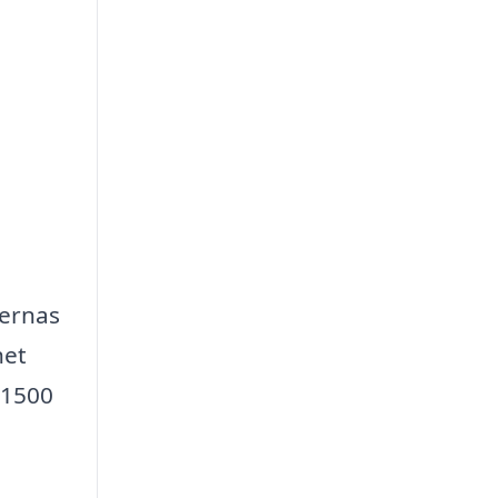
ternas
het
 1500