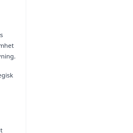
ss
amhet
vning.
egisk
n
.
t