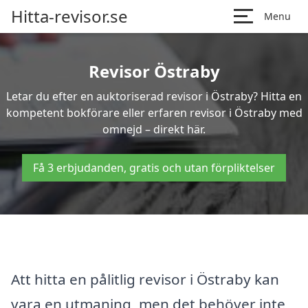
Hitta-revisor.se
Menu
Revisor Östraby
Letar du efter en auktoriserad revisor i Östraby? Hitta en
kompetent bokförare eller erfaren revisor i Östraby med
omnejd – direkt här.
Få 3 erbjudanden, gratis och utan förpliktelser
Att hitta en pålitlig revisor i Östraby kan
vara en utmaning, men det behöver inte