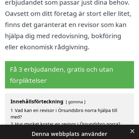
erbjudandet som passar just dina behov.
Oavsett om ditt företag är stort eller litet,
finns det garanterat en revisor som kan
hjälpa dig med redovisning, bokföring
eller ekonomisk rådgivning.
Få 3 erbjudanden, gratis och utan
förpliktelser
Innehållsförteckning
gömma
1
Vad kan en revisor i Örsundsbro norra hjälpa till
med?
2
Hur mycket kostar en revisor i Örsundsbro norra?
×
3
Fördelar med att välja revisor i Örsundsbro Norra
Denna webbplats använder
4
Sök efter en skicklig revisor i de omgivande städerna