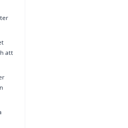
eter
et
h att
er
in
a