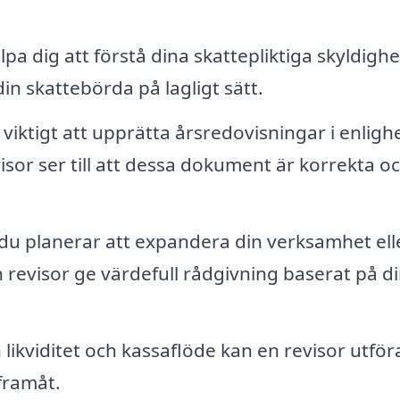
lpa dig att förstå dina skattepliktiga skyldigh
n skattebörda på lagligt sätt.
viktigt att upprätta årsredovisningar i enligh
isor ser till att dessa dokument är korrekta oc
u planerar att expandera din verksamhet ell
revisor ge värdefull rådgivning baserat på d
n likviditet och kassaflöde kan en revisor utför
framåt.