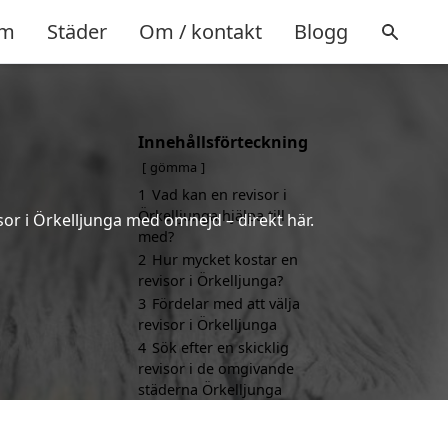
m
Städer
Om / kontakt
Blogg
Innehållsförteckning
gömma
1
Vad kan en revisor i
Örkelljunga hjälpa till
sor i Örkelljunga med omnejd – direkt här.
med?
2
Hur mycket kostar en
revisor i Örkelljunga?
3
Fördelar med att välja
revisor i Örkelljunga
4
Sök efter en skicklig
revisor i de omgivande
städerna Örkelljunga