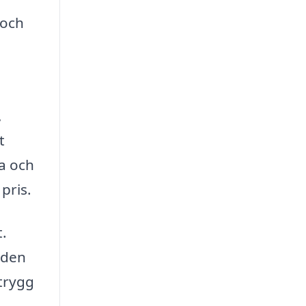
 och
,
t
ga och
pris.
t.
 den
trygg