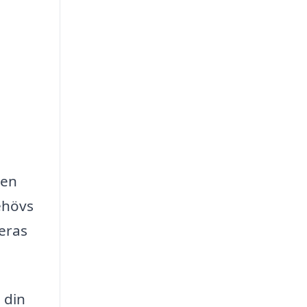
den
behövs
eras
 din