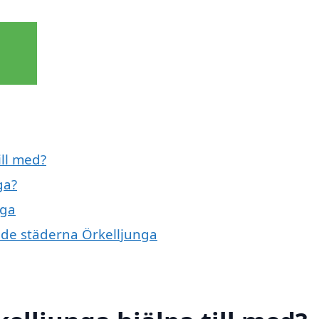
ill med?
ga?
nga
ande städerna Örkelljunga