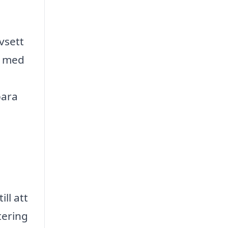
vsett
p med
para
ll att
tering