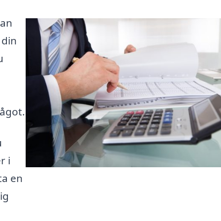
kan
 din
u
ågot.
u
r i
ta en
ig