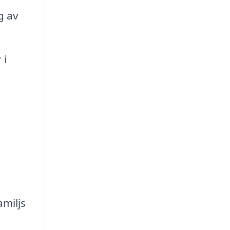
g av
 i
amiljs