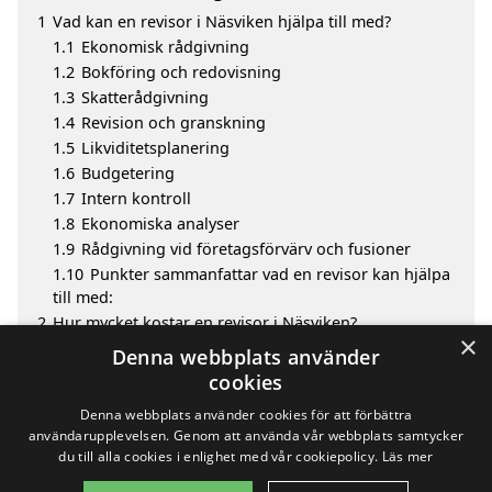
1
Vad kan en revisor i Näsviken hjälpa till med?
1.1
Ekonomisk rådgivning
1.2
Bokföring och redovisning
1.3
Skatterådgivning
1.4
Revision och granskning
1.5
Likviditetsplanering
1.6
Budgetering
1.7
Intern kontroll
1.8
Ekonomiska analyser
1.9
Rådgivning vid företagsförvärv och fusioner
1.10
Punkter sammanfattar vad en revisor kan hjälpa
till med:
2
Hur mycket kostar en revisor i Näsviken?
×
3
Fördelar med att välja revisor i Näsviken
Denna webbplats använder
4
Sök efter en skicklig revisor i de omgivande städerna
cookies
Näsviken
Denna webbplats använder cookies för att förbättra
användarupplevelsen. Genom att använda vår webbplats samtycker
du till alla cookies i enlighet med vår cookiepolicy.
Läs mer